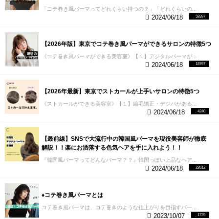
「コテ巻き風パーマってどれくらい持つの？」「どれくらいの...
2024/06/18
58397
【2026年版】東京でコテ巻き風パーマができるサロンの特徴5つ
《コテ巻き風パーマができる美容室》【１】デジタルパーマが...
2024/06/18
18767
【2026年最新】東京でストカールが上手いサロンの特徴5つ
《ストカールができる美容室》【１】縮毛矯正・デジパがある...
2024/06/18
4240
【最前線】SNSで大流行中の韓国風パーマを現役美容師が徹底
解説！！楽にお洒落する色気ヘアを手に入れよう！！
『韓国風パーマってどんなパーマ？？』韓国っぽい上品なヘア...
2024/06/18
22612
♦︎コテ巻き風パーマとは
コテ巻き風パーマは、コテ巻きのような仕上がりを目指すパー...
2023/10/07
1739