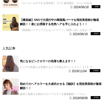
《ストカールができる美容室》【１】縮毛矯正・デジパがある...
2024/06/18
4240
【最前線】SNSで大流行中の韓国風パーマを現役美容師が徹底
解説！！楽にお洒落する色気ヘアを手に入れよう！！
『韓国風パーマってどんなパーマ？？』韓国っぽい上品なヘア...
2024/06/18
22612
人気記事
気になるピンクカラーの色落ち教えます！！
ピンクの色落ちを把握する上で大切なポイント３つ！【１】ブ...
2019/11/04
279559
初めてのヘアカラーを大成功させる【秘訣】を現役美容師が徹底
解説！！
絶対に垢抜ける初めてのヘアカラーを徹底解説！！“ちゃ...
2019/09/08
87763