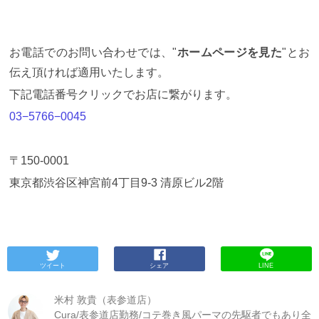
お電話でのお問い合わせでは、"
ホームページを見た
"とお
伝え頂ければ適用いたします。
下記電話番号クリックでお店に繋がります。
03−5766−0045
〒150-0001
東京都渋谷区神宮前
4
丁目
9-3
清原ビル
2
階
ツイート
シェア
LINE
米村 敦貴（表参道店）
Cura/表参道店勤務/コテ巻き風パーマの先駆者でもあり全