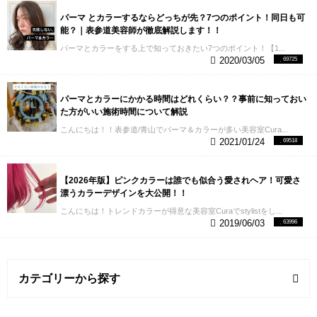
パーマ とカラーするならどっちが先？7つのポイント！同日も可
能？｜表参道美容師が徹底解説します！！
パーマとカラーをする上で知っておきたい7つのポイント！【1...
2020/03/05
69725
パーマとカラーにかかる時間はどれくらい？？事前に知っておい
た方がいい施術時間について解説
こんにちは！！表参道/青山でパーマ＆カラーが多い美容室Cura...
2021/01/24
69518
【2026年版】ピンクカラーは誰でも似合う愛されヘア！可愛さ
漂うカラーデザインを大公開！！
こんにちは！トレンドカラーが得意な美容室Curaでstylistをし...
2019/06/03
63996
カテゴリーから探す
ヘアスタイル (2記事)