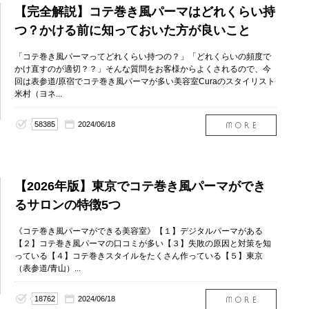
【完全解説】コテ巻き風パーマはどれくらい持
つ？かける前に知っておいた方が良いこと
「コテ巻き風パーマってどれくらい持つの？」「どれくらいの頻度で
かけ直すのが適切？？」そんな質問をお客様からよくされるので、今
回は表参道/原宿でコテ巻き風パーマが多い美容室Curaのスタイリスト
米村（ヨネ...
58385
2024/06/18
【2026年版】東京でコテ巻き風パーマができ
るサロンの特徴5つ
《コテ巻き風パーマができる美容室》【１】デジタルパーマがある
【２】コテ巻き風パーマの口コミが多い【３】失敗の原因と対策を知
っている【４】コテ巻きスタイルをたくさん作っている【５】東京
（表参道/青山）...
18762
2024/06/18