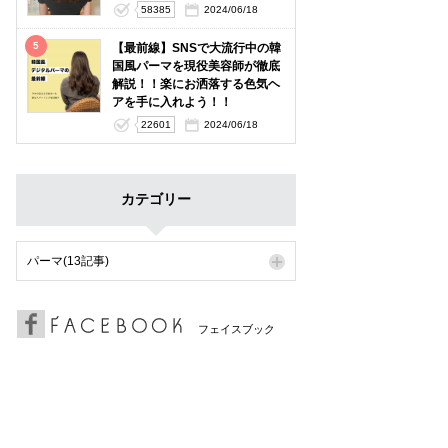
58385
2024/06/18
5
【最前線】SNSで大流行中の韓
国風パーマを現役美容師が徹底
解説！！楽にお洒落する色気ヘ
アを手に入れよう！！
22601
2024/06/18
カテゴリー
パーマ(13記事)
フェイスブック