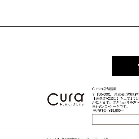
Curaの店舗情報
〒
150-0001
東京都
渋谷区
神
【表参道A2出口】を出て1つ
が見えます。突き当たりを左へ
幸せのパンケーキです。
平均料金: ¥15,800～