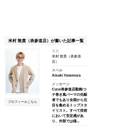
米村 敦貴（表参道店）が書いた記事一覧
名前
米村 敦貴（表参道
店）
スペル
Atsuki Yonemura
メッセージ
Cura/表参道店勤務/コ
テ巻き風パーマの先駆
者でもあり全国から注
プロフィールこちら
目を集めるトップスタ
イリスト。すべて技術
において安定感があ
り、外部では様...