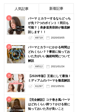
新着記事
人気記事
1
パーマ とカラーするならどっち
が先？7つのポイント！同日も
可能？｜表参道美容師が徹底解
説します！！
69719
2020/03/05
2
パーマとカラーにかかる時間は
どれくらい？？事前に知ってお
いた方がいい施術時間について
解説
69512
2021/01/24
3
【2026年版】王道にして最強！
ミディアムのパーマを徹底解説
61297
2021/05/31
4
【完全解説】コテ巻き風パーマ
はどれくらい持つ？かける前に
知っておいた方が良いこと