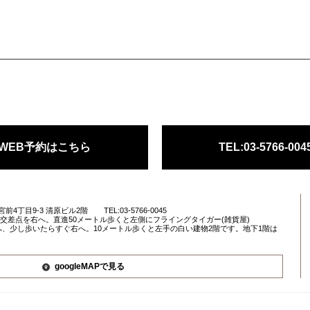
WEB予約はこちら
TEL:03-5766-004
宮前4丁目9-3 清原ビル2階
TEL:03-5766-0045
目交差点を右へ。直進50メートル歩くと左側にフライングタイガー(雑貨屋)
、少し歩いたらすぐ右へ。10メートル歩くと左手の白い建物2階です。地下1階は
googleMAPで見る