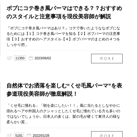
ボブにコテ巻き風パーマはできる？？おすすめ
のスタイルと注意事項を現役美容師が解説
『ボブにコテ巻き風パーマはあり？』コテで巻いたようななボブにな
るためには【１】コテ巻き風パーマを知る【２】ボブパーマの注意事
項【３】おすすめのヘアスタイル【４】ボブパーマのまとめの４つを
しっかり把...
11350
2023/06/02
自然体でお洒落を楽しむ“くせ毛風パーマ”を表
参道現役美容師が徹底解説！
「くせ毛に憧れる」「朝を楽にしたい！！」風に当たるとしなやかに
揺れるヘアや外国人のクシャッとしたくせ毛に憧れている方も多いの
ではないでしょうか。日本人の多くは、髪の毛が硬くて東洋人の様な
柔らかい質...
5181
2022/01/28