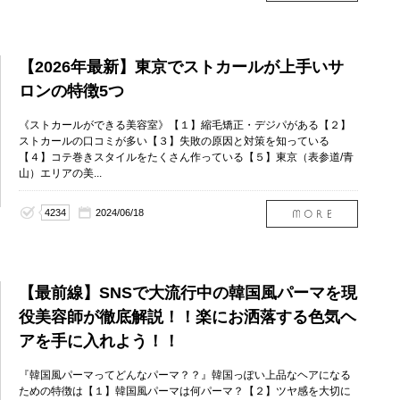
【2026年最新】東京でストカールが上手いサ
ロンの特徴5つ
《ストカールができる美容室》【１】縮毛矯正・デジパがある【２】
ストカールの口コミが多い【３】失敗の原因と対策を知っている
【４】コテ巻きスタイルをたくさん作っている【５】東京（表参道/青
山）エリアの美...
4234
2024/06/18
【最前線】SNSで大流行中の韓国風パーマを現
役美容師が徹底解説！！楽にお洒落する色気ヘ
アを手に入れよう！！
『韓国風パーマってどんなパーマ？？』韓国っぽい上品なヘアになる
ための特徴は【１】韓国風パーマは何パーマ？【２】ツヤ感を大切に