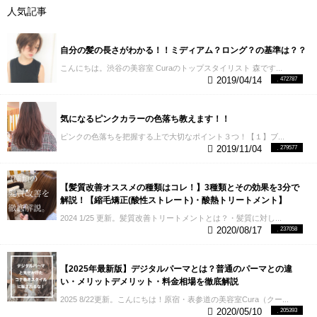
人気記事
自分の髪の長さがわかる！！ミディアム？ロング？の基準は？？
こんにちは。渋谷の美容室 Curaのトップスタイリスト 森です...
2019/04/14
472787
気になるピンクカラーの色落ち教えます！！
ピンクの色落ちを把握する上で大切なポイント３つ！【１】ブ...
2019/11/04
279577
【髪質改善オススメの種類はコレ！】3種類とその効果を3分で
解説！【縮毛矯正(酸性ストレート)・酸熱トリートメント】
2024 1/25 更新。髪質改善トリートメントとは？・髪質に対し...
2020/08/17
237058
【2025年最新版】デジタルパーマとは？普通のパーマとの違
い・メリットデメリット・料金相場を徹底解説
2025 8/22更新。こんにちは！原宿・表参道の美容室Cura（クー...
2020/05/10
205393