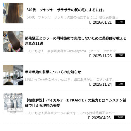
『40代 ツヤツヤ サラサラの髪の毛にするには』
【40代 ツヤツヤ サラサラの髪の毛にするには】現役表参道...
2026/01/21
764
縮毛矯正とカラーの同時施術で失敗しないために美容師が教える
注意点11選
こんにちは！ 表参道美容室Cura Aoyama （クーラ アオヤマ...
2025/11/26
700
年末年始の営業についてのお知らせ
日頃からCuraをご利用いただき、誠にありがとうございます。...
2025/11/24
285
【徹底解説】バイカルテ（BYKARTE）の魅力とは？シスチン補
修で叶える理想の美髪
こんにちは！美容室クーラの森です！いつもは縮毛矯正やパー...
2025/04/26
2630