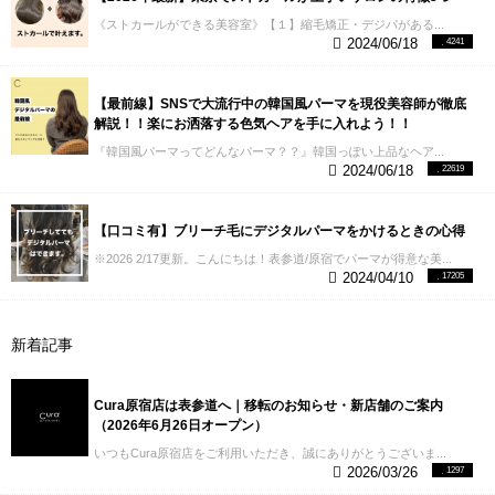
《ストカールができる美容室》【１】縮毛矯正・デジパがある...
2024/06/18
4241
【最前線】SNSで大流行中の韓国風パーマを現役美容師が徹底
解説！！楽にお洒落する色気ヘアを手に入れよう！！
『韓国風パーマってどんなパーマ？？』韓国っぽい上品なヘア...
2024/06/18
22619
【口コミ有】ブリーチ毛にデジタルパーマをかけるときの心得
※2026 2/17更新。こんにちは！表参道/原宿でパーマが得意な美...
2024/04/10
17205
新着記事
Cura原宿店は表参道へ｜移転のお知らせ・新店舗のご案内
（2026年6月26日オープン）
いつもCura原宿店をご利用いただき、誠にありがとうございま...
2026/03/26
1297