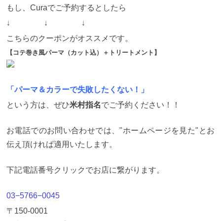
ってきます。 ↑ 通常コテ巻きは乾いた髪の毛にする
もし、Curaでご予約するとしたら
からです。
そこでコテ巻きを再現するのに一番、適
しているパーマの種類が“デジタルパーマ”ということ
↓ ↓ ↓
です。
つまりコテ巻き風パーマ＝ デジタルパーマ な
こちらのクーポンがオススメです。
のです。
「デジタルパーマを応用させて、コテ巻き
風のヘアスタイルを作るのが一番お客様に満足して
【コテ巻き風パーマ（カット込）＋トリートメント】
いただける。」と言うことは色々なパーマをやって
きた僕だから言えることです。
デジタルパーマがな
いサロンでもコテ巻き風パーマをオーダーすること
は出来ますが“持ちが悪い”のでおすすめしません。
「パーマ＆カラーで失敗したくない！」
デジタルパーマを極めたサロンでコテ巻き風パーマ
をお願いしましょう。
【２】コテ巻き風パーマの口
という方は、ぜひ
米村指名
でご予約ください！！
コミが多い
コテ巻き風パーマは「薬剤理論」よりも
「経験」が物を言う技術です。
なので口コミがどの
サロンに行くにしても必ずチェックするべき項目だ
お電話でのお問い合わせでは、"ホームページを見た"とお
と言えます。 ＊特にホットペッパーは口コミ審査が
伝え頂ければ適用いたします。
厳しいので信憑性が高いと思います。
正直、口では
なんとでも言えますのでCuraの口コミをじっくり見
て頂きたいです。
↓ 店舗は、ガラス張りのビルの中
下記電話番号クリックでお店に繋がります。
にあって、清潔感のある雰囲気でした。髪型は、肩
につかない程度の長さにしました。来店前、私はパ
ーマとコテ巻きの違いを理解していませんでした
03−5766−0045
が、スタイリストさんが、パーマの説明を丁寧にし
てくださったのがよかったです。カラーも、顔色に
〒150-0001
似合う色を相談できてよかったです。パーマをかけ