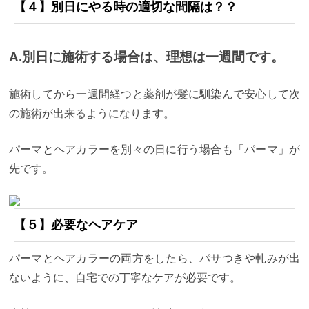
【４】別日にやる時の適切な間隔は？？
す！！
【読んで欲しい方】 ・どれくらい時間がかか
るのか知りたい ・パーマとカラーやってみたい ・な
るべく早く終わらせたい
そんな方に参考になれば幸
いです。
【１】パーマにかかる時間
パーマにかかる
A.別日に施術する場合は、理想は一週間です。
時間は、およそ2時間から2時間半です。 なぜ、時間
に幅があるのかというと パーマの種類によって時間
が変わってくるからです。
・コールドパーマの場合
施術してから一週間経つと薬剤が髪に馴染んで安心して次
コールドパーマは、いわゆる“普通のパーマ”です。
ショート〜ボブのパーマデザインによく使うパーマ
の施術が出来るようになります。
ですね。 ロッドを巻いて→１液をつけて→２液をつ
ける というシンプルな施術なので
コールドパーマで
かかる時間は2時間です。
・低温デジタルパーマの場
パーマとヘアカラーを別々の日に行う場合も「パーマ」が
合
低温デジタルパーマは、デジタルパーマの要素と
先です。
コールドパーマの要素を掛け合わせた次世代のパー
マです。 デジタルパーマより質感が柔らかいことや
施術時間が短いことからCuraでは大人気のパーマで
す。
ボブからミディアムのパーマデザインによく使
います。
１液をつけながらロッドを巻く→数分加温
【５】必要なヘアケア
→２液つける
という工程で、温める作業が入ります
がロッドを巻くときに１液をつけながら巻くので時
パーマとヘアカラーの両方をしたら、パサつきや軋みが出
間はそんなにかかりません。
低温デジタルパーマで
かかる時間は2時間です。
・デジタルパーマの場合
ないように、自宅での丁寧なケアが必要です。
デジタルパーマは、乾いたときにカールが綺麗に出
る人気のパーマです。 ミディアムからロングの“コテ
巻き風パーマ”によく使います。
１液を塗布する→一