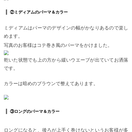
いる人に相性の悪いトリートメント もあります。
そ
れは、
最近SNSなどで大人気な「髪質改善トリート
メント 」です。
これは、絶対にやってはいけませ
②ミディアムのパーマ＆カラー
ん。
いいことはないのでやめておきましょう。
髪質
改善トリートメント は縮毛矯正のように、少しだけ
ミディアムはパーマのデザインの幅がかなりあるので楽し
髪の毛を矯正する力を持っています。
これをカール
のついている髪にやってしまうと、パーマが弱まっ
めます。
てご自身でカールが出しにくいということになり兼
ねません。
Curaでは、髪質改善トリートメントと同
写真のお客様はコテ巻き風のパーマをかけました。
等の効果で、パーマとカラーをしてる人にも安心し
て使える、
濃厚システムトリートメントをご用意し
ているのでぜひお試しください。
洗い流さないトリ
乾いた状態でも上の方から緩いウエーブが出ていてお洒落
ートメントの重要性
パーマとカラーをしている髪の
です。
毛には、洗い流さないタイプのトリートメントかオ
イル、ミストタイプのものが必須になってくると言
えます。
なぜかというと、ドライヤーで乾かした後
カラーは暗めのブラウンで整えてあります。
に、髪に水分を十分に保持できないからです。
洗い
流さないトリートメントを使うことによって、髪の
毛の乾かしすぎによるダメージ（オーバードライ）
を防ぎ、
髪の毛に必要な潤いを残すことができま
す。
まとめ
以上はパーマとカラーをした後に必要な
③ロングのパーマ＆カラー
トリートメントのお話でした。
パーマとカラーを使
えば、髪質を気にせず理想のヘアスタイルに近づく
ことができますし、
美容師さんにやってもらったサ
ロン帰りのクオリティがお家に帰ってからも再現し
ロングになると、後ろが上手く巻けないというお客様が多