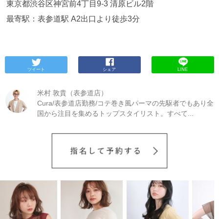
東京都渋谷区神宮前4丁目9-3 清原ビル2階
たことで、スタイリングが楽におしゃれにできるよ
うになると思います。結んだ時にも、綺麗に見える
最寄駅：表参道駅 A2出口より徒歩3分
髪型は、梅雨の時期にぴったりだと思いました。シ
ャンプー中のマッサージも気持ちよかったです。素
敵な時間をありがとうございました！
先日はありが
とうございました。これまで別のお店でエアウェー
ブをかけて頂いていましたが、パサつきが非常に気
になっていたのと、パーマとカラーの同時施術を安
ツイート
シェア
LINE
心してお任せできる方を探していて今回担当スタイ
リストさんにお願いさせて頂きました。カラー自体
米村 敦貴（表参道店）
初めてで全く具体的なお願いができなかったのです
が、とっても気に入る仕上がりで感動しました。初
Cura/表参道店勤務/コテ巻き風パーマの先駆者でもあり全
めてのカラーをこちらでお願いして本当に良かった
国から注目を集めるトップスタイリスト。すべて...
です…！パーマは低温デジタルパーマでご提案頂
き、ツヤのある綺麗な仕上がりにしてくださいまし
た。パーマ帰りに艶々さらさらなのは初めてですご
く嬉しかったです。パーマとカラーはどうしても傷
みが不安で、今までカラーを躊躇していたのです
が、こちらなら安心して両方お任せできます！髪質
をみてお勧めして頂いたヘアオイルもとても気に入
って使っています。またぜひよろしくお願いいたし
ます。
今までどの美容室に行ってもパーマがかから
ず悩んでいたところ、今回初めてしっかりパーマが
かかり、本当に嬉しくて感動しました。これから色
んなヘアスタイルにするのが楽しみです。また、カ