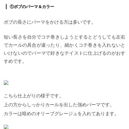
れる ・薬剤に詳しい美容師が書いている
「カラーと
パーマのダメージケアが知りたい」 そんな方の参考
①ボブのパーマ＆カラー
になれば幸いです。
この記事では、パーマとカラー
をしている髪の毛の対してどのようなヘアケアが必
要なのかを紹介して行きたいと思います。
パーマ＋
ボブの長さにパーマをかける方は多いです。
カラーの複合ダメージ
パーマとカラーをしている人
は、髪の毛が痛んでいるので
髪の毛が切れやすかっ
短い長さを自分でコテ巻きしようとするとどうしても左右
たり（切れ毛）、カラーの色落ちが早くなってしま
ったり
感想しやすかったり（パサつき）などが起こ
でカールの具合が違ったり、細かくコテ巻きを入れないと
りやすくなっています。
ここで重要なのが、
髪の中
を見たときに、
パーマでダメージしているところと
いけないのでパーマで好きなテイストに仕上げるのがおす
カラーでダメージしているところは
違うということ
すめです。
です。
だから複合ダメージなのです。
適切なケア
は？
定期的にサロンでトリートメントを受ける必要
があります。
Curaでは、髪の毛のダメージ具合や
元々の髪質に合わせて、
一番、サラサラになるトリ
ートメントを受けられるシステムトリートメント を
行なっています。
市販のものでケアできるのは、髪
の毛の表層にあるキューティクルという部分です。
こちら仕上がりの様子です。
しかし、パーマとカラーをしている方の髪の毛は、
もう少し中側の「コルテックス」という部分までダ
上の方からしっかりカールを出した強めパーマです。
メージすることがわかっています。
ここに直接アプ
カラーは暗めのオリーブグレージュを入れてあります。
ローチできるトリートメント は、サロンでメニュー
として行えるトリートメント というわけです。
相性
の悪いトリートメント
実は、パーマとカラーをして