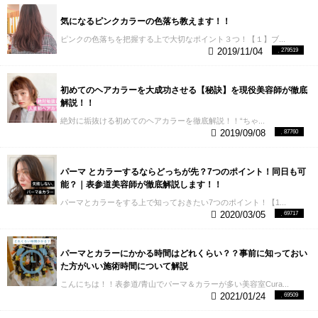
気になるピンクカラーの色落ち教えます！！
ピンクの色落ちを把握する上で大切なポイント３つ！【１】ブ...
2019/11/04
279519
初めてのヘアカラーを大成功させる【秘訣】を現役美容師が徹底
解説！！
絶対に垢抜ける初めてのヘアカラーを徹底解説！！“ちゃ...
2019/09/08
87760
パーマ とカラーするならどっちが先？7つのポイント！同日も可
能？｜表参道美容師が徹底解説します！！
パーマとカラーをする上で知っておきたい7つのポイント！【1...
2020/03/05
69717
パーマとカラーにかかる時間はどれくらい？？事前に知っておい
た方がいい施術時間について解説
こんにちは！！表参道/青山でパーマ＆カラーが多い美容室Cura...
2021/01/24
69509