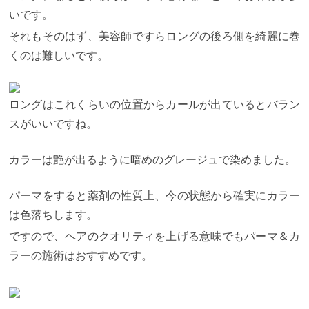
やすくなるので「パーマ＋カラー」のメニューはと
いです。
てもおすすめです。
しっかりダメージケアのコツを
身に付ければ素敵なヘアをキープできるはず！！
少
それもそのはず、美容師ですらロングの後ろ側を綺麗に巻
しでも参考になっていれば幸いです。
「パーマ＆カ
ラーで失敗したくない！」
という方は、ぜひ米村指
くのは難しいです。
名でご予約ください！！
お電話でのお問い合わせで
は、"ホームページを見た"とお伝え頂ければ適用いた
します。
下記電話番号クリックでお店に繋がりま
す。
03−5766−0045
〒150-0001 東京都渋谷区神宮
ロングはこれくらいの位置からカールが出ているとバラン
前4丁目9-3 清原ビル2階 最寄駅：表参道駅 A2出口よ
スがいいですね。
り徒歩3分
カラーは艶が出るように暗めのグレージュで染めました。
パーマをすると薬剤の性質上、今の状態から確実にカラー
は色落ちします。
ですので、ヘアのクオリティを上げる意味でもパーマ＆カ
ラーの施術はおすすめです。