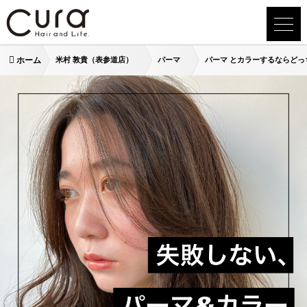
ホーム
米村 敦貴（表参道店）
パーマ
パーマ とカラーするならど