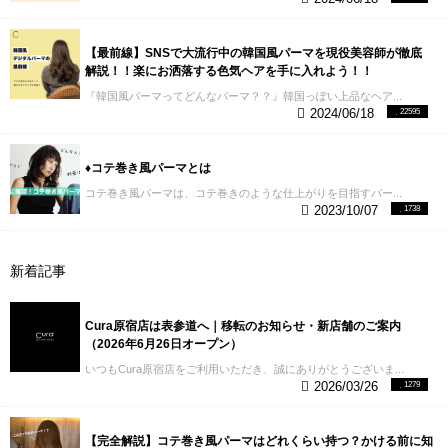
パーマの感覚を極めるため定期的に撮影会を設けた
りしてます。
パーマがかかれば良いわけでは無いの
です。 リアルなコテ巻きから常にトレンド感のある
【最前線】SNSで大流行中の韓国風パーマを現役美容師が徹底
バランスを探し続けています。
【５】東京（表参道/
解説！！楽にお洒落する色気ヘアを手に入れよう！！
青山）エリアの美容室
今日、コテ巻きしたヘアスタ
『韓国風パーマってどんなパーマ？？』韓国っぽい上品なヘア...
イルがSNSで沢山検索できるようになりました。 そ
2024/06/18
22595
うなると必然的に期待値は高くなり、技術力がなけ
ればお客様は来てくれません。
お客様がリピートし
てくれなければ美容室はすぐに潰れてしまいます。
♦︎コテ巻き風パーマとは
２０１９年までの調べで
開店から １年以内で６０％
３年以内で９０％ １０年以内で９５％ の美容室は無
コテ巻き風パーマは、コテ巻きのような仕上がりを目指すパー...
2023/10/07
1738
くなります。
２０年続けられる美容室は０.３％
相当
美容室の入れ替わりは激しいです。
そんな世の中で
すが、 『Curaは開店から表参道・青山という激戦区
でパーマが得意なサロンとして19年ご愛好いただけ
新着記事
ている実績があります』
パーマのデザイン力と確か
な経験値があります。 コテ巻き風パーマは是非Cura
にお任せください。
【６】まとめ
コテ巻き風パーマ
Cura原宿店は表参道へ｜移転のお知らせ・新店舗のご案内
はどこのお店でも出来る技術じゃないことはわかっ
（2026年6月26日オープン）
てもらえたと思います。
・デジタルパーマがある ・
いつもCura原宿店をご利用いただき、誠にありがとうございま...
パーマ講師が多数在籍 ・コテ巻き風パーマの口コミ
2026/03/26
1279
が多い ・失敗の原因と対策を知っている ・コテ巻き
のスタイルをたくさん作っている ・東京（表参道/原
宿）エリアの美容室
以上がコテ巻き風パーマが出来
【完全解説】コテ巻き風パーマはどれくらい持つ？かける前に知
る美容室の特徴でした。
もし、Curaでご予約すると