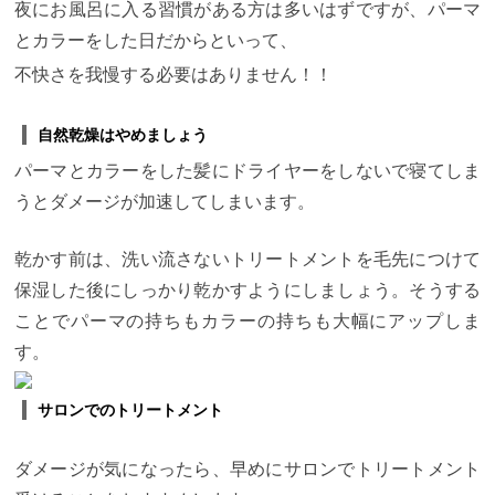
ーで4時間
・低温デジタルパーマ＋全体カラーで3時
夜にお風呂に入る習慣がある方は多いはずですが、パーマ
間半
・コールドパーマ＋全体カラーで3時間半
とい
とカラーをした日だからといって、
う感じになります。 カラーが伸びた分の根元だけで
いい場合は30分ほど早く終わります。
【４】まとめ
不快さを我慢する必要はありません！！
今回パーマとカラーにかかる時間をお伝えしました
が、
時間がないからといって、早く終わるパーマの
種類に変えたりカラーを一部しかやらなかったりす
自然乾燥はやめましょう
ると必ず後悔します。
あくまで、似合うスタイルを
カウンセリングで相談してメニューを決めることが
パーマとカラーをした髪にドライヤーをしないで寝てしま
大切です。
ですので、多く時間を見積もって4時間く
うとダメージが加速してしまいます。
らいのイメージでご来店されるのがベストかなと思
います。
こちらのクーポンでは 当日のカウンセリン
グで一番似合うパーマの種類とカラーを提案しま
乾かす前は、洗い流さないトリートメントを毛先につけて
す。
お電話でのお問い合わせでは、"ホームページを
見た"とお伝え頂ければ適用いたします。 下記電話番
保湿した後にしっかり乾かすようにしましょう。そうする
号クリックでお店に繋がります。 03−5766−0045
〒
ことでパーマの持ちもカラーの持ちも大幅にアップしま
150-0001 東京都渋谷区神宮前4丁目9-3 清原ビル2階
最寄駅：表参道駅 A2出口より徒歩3分
す。
サロンでのトリートメント
ダメージが気になったら、早めにサロンでトリートメント