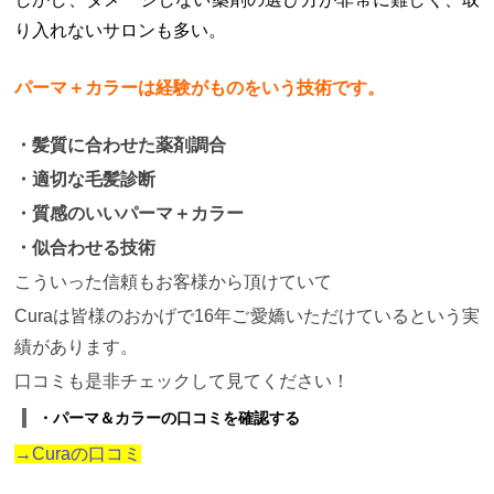
たい。 ・コテ巻きが苦手。 ・ダメージが気になる。
〜この記事を読むメリット〜 ・コテ巻き風パーマが
り入れないサロンも多い。
できる美容室がわかる。 ・パーマへの理解が深ま
る。 ・薬剤に詳しい美容師が書いている
「コテ巻き
風パーマをやってみたい！」 そんな方の参考になれ
パーマ＋カラーは経験がものをいう技術です。
ば幸いです。
【１】デジタルパーマがある
・そもそ
もコテ巻き風パーマとは
最近インスタやTikTokなど
・髪質に合わせた薬剤調合
のハッシュタグでもよく見かけるようになった 「＃
コテ巻き風パーマ」ですが コテ巻き風パーマという
・適切な毛髪診断
のは、コテ巻きの様な仕上がりを目指すパーマスタ
イルの総称のことを言います。
ヘアアイロンで作る
・質感のいいパーマ＋カラー
コテ巻きスタイリングは湿気や汗などで簡単に取れ
てしまいますが、 そのウエーブスタイルをパーマで
・似合わせる技術
つくってしまえば丸一日、ウエーブが崩れるのを気
こういった信頼もお客様から頂けていて
にすることなく快適に過ごす事が出来ます。
またス
タイリングも非常に簡単で、ねじりながら乾かして
Curaは皆様のおかげで16年ご愛嬌いただけているという実
スタイリング剤を揉み込むだけです。本当に５分く
らいで終わります。
コテ巻き風パーマは、
・朝のス
績があります。
タイリングに時間をかけたくない ・コテ巻きがすぐ
口コミも是非チェックして見てください！
に取れてしまう
といったような悩みを抱えている方
はとてもいい選択肢だと思います。
・なぜデジタル
・パーマ＆カラーの口コミを確認する
パーマなのか
コテ巻き風パーマは非常に高度な技術
です。 パーマは「濡れている時によく出る」という
→Curaの口コミ
のが常識ですがコテ巻き風パーマの場合は、
ある程
度「乾いた時によく出る」というのがポイントにな