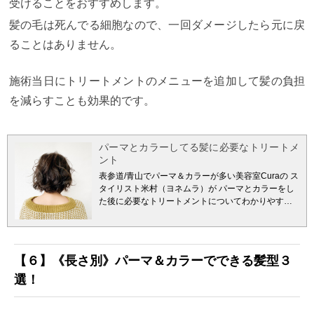
受けることをおすすめします。
髪の毛は死んでる細胞なので、一回ダメージしたら元に戻
ることはありません。
施術当日にトリートメントのメニューを追加して髪の負担
を減らすことも効果的です。
パーマとカラーしてる髪に必要なトリートメ
ント
表参道/青山でパーマ＆カラーが多い美容室Curaの ス
タイリスト米村（ヨネムラ）が
パーマとカラーをし
た後に必要なトリートメントについてわかりやすく
解説していきたいと思います。
施術後の「パサつ
き」と「切れ毛」を予防してくれるヘアケアテクニ
ックは必見です。
【読んで欲しい方】 ・パーマとカ
ラーをしている人 ・パーマとカラーでダメージが気
【６】《長さ別》パーマ＆カラーでできる髪型３
になっている人 ・最近、パサつきが出てきてる人 ・
施述後の切れ毛に困っている人
【この記事を読むメ
選！
リット】 ・自分に合うヘアケアがわかる ・ダメージ
への理解が深まる。 ・効果的なトリートメントが知