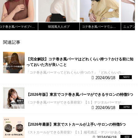
ラーも綺麗な透明感のある色にしていただき満足し
ています。最後に毎日のスタイリング方法も、めん
どくさがりの私のライフスタイルに合わせた提案を
して下さり嬉しかったです。あとシャンプーとマッ
サージ、とても気持ちよかったです。またよろしく
コテ巻き風パーマボブ×インナーカラー
韓国風大人ボブ
コテ巻き風パーマでふんわりカール《Cura米村 敦貴》
お願いします。
→Curaの口コミはこちら
【３】失敗
の原因と対策を知っている
Curaでは、パーマ剤の強
関連記事
さを全て数値化しています。
美容師はここを経験値
だけで埋め合わせる方の方が多いので、特殊だと思
いますが正確に薬剤の強さを数値化する事で
・失敗
しないための基準を作る ・髪質に対して的確に薬剤
【完全解説】コテ巻き風パーマはどれくらい持つ？かける前に知
を調合できる
「俺の感覚だとこのくらい薬剤を混ぜ
っておいた方が良いこと
て、、、」 みたいなノリで調合されたら怖いですよ
「コテ巻き風パーマってどれくらい持つの？」「どれくらいの...
ね。
薬剤において
・還元値 ・アルカリ度 ・薬剤の
2024/06/18
58372
PH
これのバランスが全てです。 （専門用語でごめ
んなさい） これをコントロールできなければ必ず失
敗しますし、なんで失敗したかも分かりません。
【2026年版】東京でコテ巻き風パーマができるサロンの特徴5つ
Curaにはコテ巻き風パーマをした方の「髪の毛」と
《コテ巻き風パーマができる美容室》【１】デジタルパーマが...
「薬剤の相性」を記録に残し培ってきた技術があり
2024/06/18
18753
ます。そこには安心して頂きたいなと思います。
【４】コテ巻きのスタイルをたくさん作っている
コ
テ巻き風パーマというのは、パーマでコテ巻きを再
【2026年最新】東京でストカールが上手いサロンの特徴5つ
現する技術です。ですので、パーマのかけ方は全て
コテ巻きから発想を得ています。
「どの部分にどの
《ストカールができる美容室》【１】縮毛矯正・デジパがある...
カールがあれば素敵なのか」という様にコテ巻き風
2024/06/18
4232