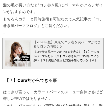
髪の毛が長い方だと“コテ巻き風”にパーマをかけるデザイ
ンがおすすめです。
もちろんカラーと同時施術も可能なので人気記事の「コテ
巻き風パーマブログ」もご覧ください。
↓
【2026年版】東京でコテ巻き風パーマができ
るサロンの特徴5つ
《コテ巻き風パーマができる美容室》
【１】デジタ
ルパーマがある 【２】コテ巻き風パーマの口コミが
多い 【３】失敗の原因と対策を知っている 【４】コ
テ巻きスタイルをたくさん作っている 【５】東京
（表参道/青山）エリアの美容室
です。
表参道/青山
でコテ巻き風パーマが多い美容室Curaのスタイリス
ト米村（ヨネムラ）が
パーマをする時に失敗されな
【７】Curaだからできる事
いためのお約束をわかりやすく解説していきたいと
思います。
»米村のProfile ↑米村ってどんなやつかを
知ってもらえると記事の信頼性もアップするのでお
はっきり言って、カラー＋パーマのメニュー自体はさほど
時間あれば見てみてください！
「お洒落」と「楽
難しい技術ではありません。
さ」を手に入れたい人必見です！！
【読んで欲しい
方】 ・一気に垢抜けたい！ ・スタイリングを楽にし
しかし、
ダメージしない薬剤の選び方が非常に難しく、取