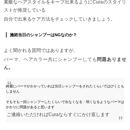
素敵なヘアスタイルをキープ出来るようにCuraのスタイリ
度流す→ロッドを巻く→しっかり加温する→２液を
ストが推奨している
つける という感じで、上記で説明した2つのパーマよ
りは工程が多くなります。
デジタルパーマにかかる
自分で出来るケア方法をチェックしていきましょう。
時間は2時間半です。
【２】カラーにかかる時間
カ
ラーにかかる時間は、およそ1時間から1時間半で
す。 カラーの場合、髪の毛の長さや希望するデザイ
施術当日のシャンプーはNGなのか？
ンによって塗布する薬剤の量が違います。 そういっ
た意味でも1時間から1時間半くらいのイメージでい
るといいですね。
・根元だけカラーする場合
当日、
よく聞かれる質問ではありますが、
パーマとカラーを一緒にやる場合には ・毛先だけパ
ーマ ・根元だけカラー というお客様も多いです。
ダ
パーマ、ヘアカラー共にシャンプーしても
問題ありませ
メージが少なく出来るのと、施術時間も早く済みま
ん。
す。
この染め方をリタッチカラーと言います。 リタ
ッチカラーでかかる時間は1時間です。
・毛先までカ
ラーする場合
やはり、ヘアスタイルのクオリティー
を上げるなら毛先までカラーすることをおすすめし
綺麗にパーマがかかっていれば当日シャンプーをされたくらいではびくとも
ます。
Curaでは、パーマをした日のカラーでもダメ
しません
ージを最小限に抑える低アルカリカラーを使って い
るので安心してください！ 毛先までするカラーにか
そもそも一回シャンプーしたくらいで出なくなる・弱くなるようなパーマは
かる時間は1時間半です。
【３】パーマとカラーを一
かかりに問題があると思います
緒にやる時間
ここまでの記述で、
・パーマは種類に
ご連絡いただければCuraならすぐにかけ直します
よって時間が違う ・カラーは長さやデザインによっ
て時間が違う
ことがわかったと思います。
よくある
オーダーでまとめると
・デジタルパーマ＋全体カラ