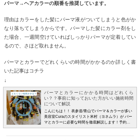
パーマ→ヘアカラーの順番を推奨しています。
理由はカラーをした髪にパーマ液がついてしまうと色がか
なり落ちてしまうからです。パーマした髪にカラー剤をし
た場合、一週間空けていればしっかりパーマが定着してい
るので、さほど取れません。
パーマとカラーでどれくらいの時間がかかるのか詳しく書
いた記事はコチラ
↓
パーマとカラーにかかる時間はどれくら
い？？事前に知っておいた方がいい施術時間
について解説
こんにちは！！ 表参道/青山でパーマ＆カラーが多い
美容室Curaのスタイリスト米村（ヨネムラ）が
パー
マとカラーに必要な時間を徹底解説します！予約す
るにあたって「どれくらい時間を確保したらいいの
か」という疑問を解消できる記事になっています。
パーマとカラーの時間が知りたいという人必見で