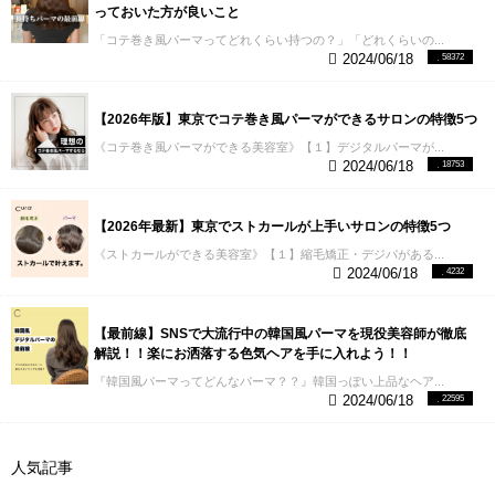
っておいた方が良いこと
したら ↓ ↓ ↓
【コテ巻き風パーマ（カット込）＋トリートメン
「コテ巻き風パーマってどれくらい持つの？」「どれくらいの...
ト】 当店No.1の新規様クーポンになります。
↓ 同日
2024/06/18
58372
「カラーも一緒にやりたい」と言う方向け 【コテ巻
き風パーマ（カット込）＋カラー＋トリートメン
ト】 Cura独自の技術でパーマ＋カラーをダメージレ
【2026年版】東京でコテ巻き風パーマができるサロンの特徴5つ
スに行えます。その他のメニューはHot Pepper[ホッ
《コテ巻き風パーマができる美容室》【１】デジタルパーマが...
トペッパー]を覗いてみてください。ご新規・パーマ
2024/06/18
18753
初心者の方も大歓迎です＾＾
＊指名予約でないと僕
が担当することはないので「コテ巻き風パーマで失
敗したくない！」
という方はぜひ米村指名でご予約
【2026年最新】東京でストカールが上手いサロンの特徴5つ
ください。
お電話でのお問い合わせでは、"ホームペ
ージを見た"とお伝え頂ければ適用いたします。 下記
《ストカールができる美容室》【１】縮毛矯正・デジパがある...
2024/06/18
4232
電話番号クリックでお店に繋がります。
03−5766−0045
〒150-0001 東京都渋谷区神宮前4丁
目9-3 清原ビル2階 最寄駅：表参道駅 A2出口より徒
【最前線】SNSで大流行中の韓国風パーマを現役美容師が徹底
歩3分
解説！！楽にお洒落する色気ヘアを手に入れよう！！
『韓国風パーマってどんなパーマ？？』韓国っぽい上品なヘア...
2024/06/18
22595
人気記事