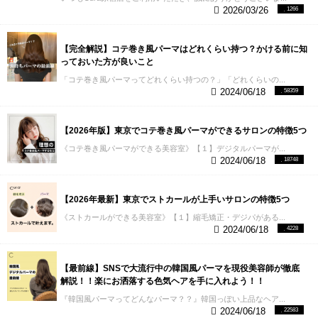
2026/03/26
1266
【完全解説】コテ巻き風パーマはどれくらい持つ？かける前に知
っておいた方が良いこと
「コテ巻き風パーマってどれくらい持つの？」「どれくらいの...
2024/06/18
58359
【2026年版】東京でコテ巻き風パーマができるサロンの特徴5つ
《コテ巻き風パーマができる美容室》【１】デジタルパーマが...
2024/06/18
18748
【2026年最新】東京でストカールが上手いサロンの特徴5つ
《ストカールができる美容室》【１】縮毛矯正・デジパがある...
2024/06/18
4228
【最前線】SNSで大流行中の韓国風パーマを現役美容師が徹底
解説！！楽にお洒落する色気ヘアを手に入れよう！！
『韓国風パーマってどんなパーマ？？』韓国っぽい上品なヘア...
2024/06/18
22583