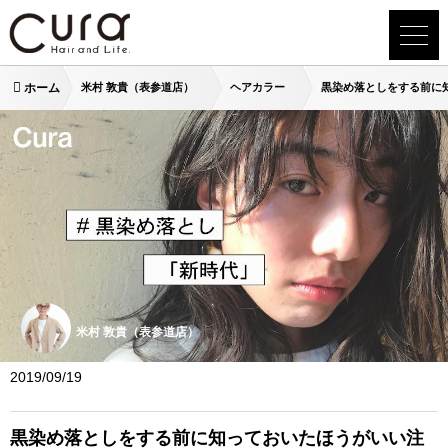
ホーム
米村 敦貴（表参道店）
ヘアカラー
黒染め落としをする前に
米村 敦貴（表参道店）
2019/09/19
黒染め落としをする前に知っておいたほうがいい注