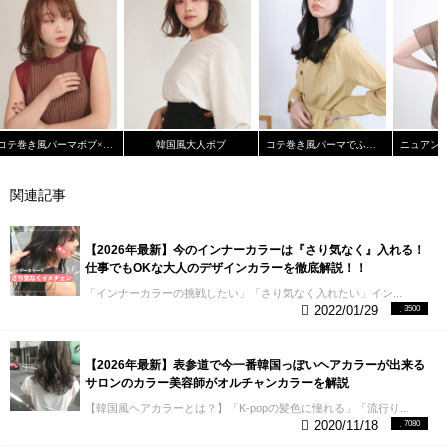
コテ巻き風パーマボブ×インナーカラー
韓国風大人ボブ
コテ巻き風パーマでふんわりカール《Cura米村 敦貴》
関連記事
【2026年最新】今のインナーカラーは『さり気なく』入れる！
仕事でもOKな大人のデザインカラーを徹底解説！！
「インナーカラーの挑戦したい」「さり気なく入れたい」イン...
2022/01/29
3500
【2026年最新】表参道で今一番韓国っぽいヘアカラーが出来る
サロンのカラー美容師がオルチャンカラーを解説
【韓国風ヘアカラーとは？】「K-popの髪色に憧れる」「流行り...
2020/11/18
7080