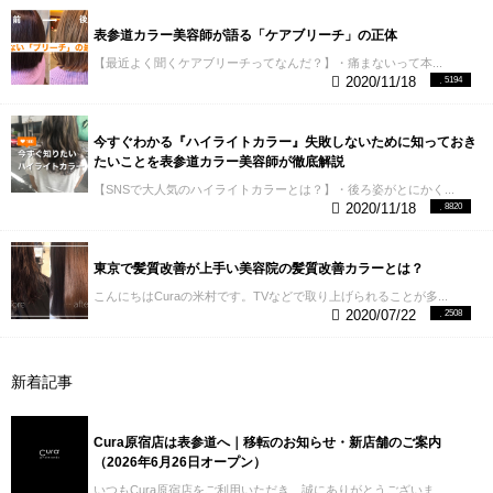
表参道カラー美容師が語る「ケアブリーチ」の正体
【最近よく聞くケアブリーチってなんだ？】・痛まないって本...
2020/11/18
5194
今すぐわかる『ハイライトカラー』失敗しないために知っておき
たいことを表参道カラー美容師が徹底解説
【SNSで大人気のハイライトカラーとは？】・後ろ姿がとにかく...
2020/11/18
8820
東京で髪質改善が上手い美容院の髪質改善カラーとは？
こんにちはCuraの米村です。TVなどで取り上げられることが多...
2020/07/22
2508
新着記事
Cura原宿店は表参道へ｜移転のお知らせ・新店舗のご案内
（2026年6月26日オープン）
いつもCura原宿店をご利用いただき、誠にありがとうございま...