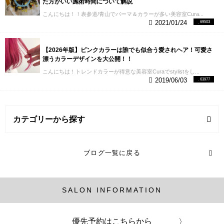
た方がいい施術時間について解説
こんにちは！！表参道/青山でパーマ＆カラーが多い美容室Cura...
2021/01/24
69503
【2026年版】ピンクカラーは誰でも似合う愛されヘア！可愛さ
漂うカラーデザインを大公開！！
こんにちは！トレンドカラーが得意な美容室Curaでstylistをし...
2019/06/03
63977
カテゴリーから探す
ヘアスタイル (2記事)
ブログ一覧に戻る
ヘアカラー (16記事)
SALON INFORMATION
メンズ (1記事)
パーマ (13記事)
優先予約はこちらから