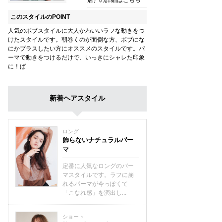
店）の詳細はこちら
このスタイルのPOINT
人気のボブスタイルに大人かわいいラフな動きをつ
けたスタイルです。朝巻くのが面倒な方、ボブにな
にかプラスしたい方にオススメのスタイルです。パ
ーマで動きをつけるだけで、いっきにシャレた印象
に！ぱ
新着ヘアスタイル
ロング
飾らないナチュラルパー
マ
定番に人気なロングのパー
マスタイルです。ラフに崩
れるパーマが今っぽくて
「こなれ感」を演出し...
ショート