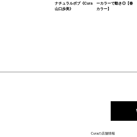
ナチュラルボブ《Cura
ーカラーで動き◎【春
山口歩美》
カラー】
柔らかなストレートタ
一見普通の黒髪に見え
ッチのボブ。クセのあ
ますが、実はインナー
る方でも箇所によって
カラーを入れたデザイ
塗り分けを丁寧にして
ンカラースタイル！さ
いきながら、柔らかな
りげなく入れるなら、
ストレートをかければ
ブリーチを使わなくて
実現可能スタ...
もできるので...
Curaの店舗情報