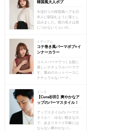
韓国風大人ボブ
今流行りの韓国風ヘアを日
本人に馴染むように落とし
込みました。髪の長さは肩
につかないくらいの...
ミディアム
コテ巻き風パーマボブ×イ
ンナーカラー
コスメパーマでつくる髪に
優しいナチュラルパーマで
す。重めのカットベースに
ナチュラルなパーマ...
メンズ
【Cura杉田】爽やかなア
ップのパーマスタイル！
アップスタイルのパーマス
タイル！ ゆるい動きなの
で、あまりキツイ印象には
ならない爽やかなパ...