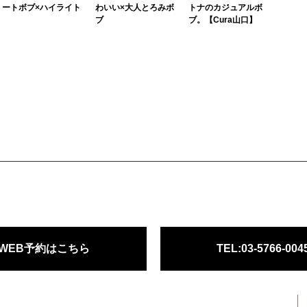
ートボブ×ハイライト
わいい×大人とろみボ
トナのカジュアルボ
ブ
ブ。【Cura山口】
３６０°どこからみても
柔らかさのでるアッシ
ボブだと子供っぽくな
決まるシルエットのシ
ュグレーのカラーに合
りそうで心配、、、と
ョートボブに細かくハ
う、重・軽なボブ！ボ
ゆう方もいらっしゃる
イライトを施して陰影
ブにしたいけど重すぎ
のでは？ボブでも顔周
をつけます。朝のスタ
たり暗い印象になるの
りのデザインと質感で
イリングも簡単です！
が嫌！！とゆう方にオ
大人の印象になれちゃ
ススメのスタ...
うんです！【...
WEB予約はこちら
TEL:03-5766-004