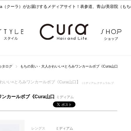
a（クーラ）がお届けするメディアサイト！表参道、青山/美容院（もち
カタログ
もちの良い・大人かわいい×とろみワンカールボブ《Cura山口
大人かわいい×とろみワンカールボブ《Cura山口】
（ミディアム,ナチュラル,ブ
ンカールボブ《Cura山口
ミディアム
レングス
ミディアム