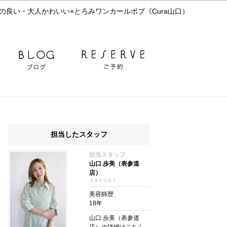
の良い・大人かわいい×とろみワンカールボブ《Cura山口）
担当したスタッフ
担当スタッフ
山口 歩美（表参道
店）
スタイリスト
美容師歴
18年
山口 歩美（表参道