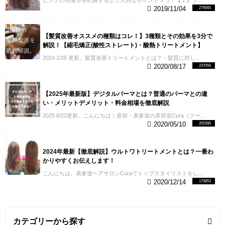
ピンクの色落ちを把握する上で大切なポイント３つ！【１】ブ...
2019/11/04
279565
【髪質改善オススメの種類はコレ！】3種類とその効果を3分で
解説！【縮毛矯正(酸性ストレート)・酸熱トリートメント】
2024 1/25 更新。髪質改善トリートメントとは？・髪質に対し...
2020/08/17
237056
【2025年最新版】デジタルパーマとは？普通のパーマとの違
い・メリットデメリット・料金相場を徹底解説
2025 8/22更新。こんにちは！原宿・表参道の美容室Cura（クー...
2020/05/10
205390
2024年最新【徹底解説】ウルトワトリートメントとは？一番わ
かりやすくお伝えします！
こんにちは。表参道ヘアサロンCuraでトップスタイリストをし...
2020/12/14
179853
カテゴリーから探す