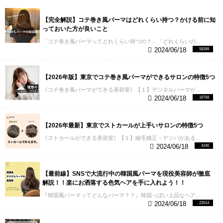
【完全解説】コテ巻き風パーマはどれくらい持つ？かける前に知
っておいた方が良いこと
「コテ巻き風パーマってどれくらい持つの？」「どれくらいの...
2024/06/18
58399
【2026年版】東京でコテ巻き風パーマができるサロンの特徴5つ
《コテ巻き風パーマができる美容室》【１】デジタルパーマが...
2024/06/18
18768
【2026年最新】東京でストカールが上手いサロンの特徴5つ
《ストカールができる美容室》【１】縮毛矯正・デジパがある...
2024/06/18
4240
【最前線】SNSで大流行中の韓国風パーマを現役美容師が徹底
解説！！楽にお洒落する色気ヘアを手に入れよう！！
『韓国風パーマってどんなパーマ？？』韓国っぽい上品なヘア...
2024/06/18
22614