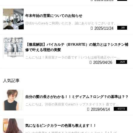
年末年始の営業についてのお知らせ
日頃からCuraをご利用いただき、誠にありがとうございます。...
2025/11/24
285
【徹底解説】バイカルテ（BYKARTE）の魅力とは？シスチン補
修で叶える理想の美髪
こんにちは！美容室クーラの森です！いつもは縮毛矯正やパー...
2025/04/26
2629
人気記事
自分の髪の長さがわかる！！ミディアム？ロング？の基準は？？
こんにちは。渋谷の美容室 Curaのトップスタイリスト 森です...
2019/04/14
472773
気になるピンクカラーの色落ち教えます！！