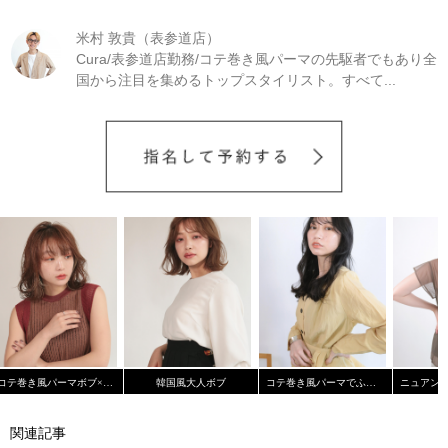
米村 敦貴（表参道店）
Cura/表参道店勤務/コテ巻き風パーマの先駆者でもあり全
国から注目を集めるトップスタイリスト。すべて...
コテ巻き風パーマボブ×インナーカラー
韓国風大人ボブ
コテ巻き風パーマでふんわりカール《Cura米村 敦貴》
関連記事