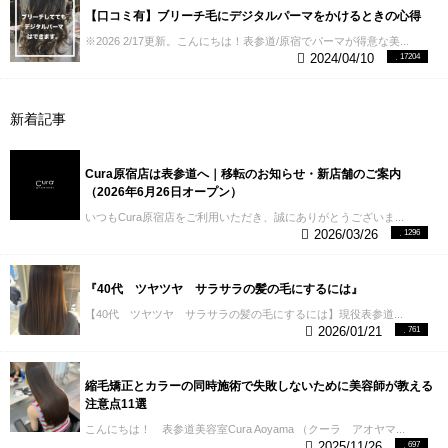
【口コミ有】ブリーチ毛にデジタルパーマをかけるときの心得
※2026 2/17更新。こんにちは！表参道/原宿でパーマが得意な美...
2024/04/10
17204
新着記事
Cura原宿店は表参道へ｜移転のお知らせ・新店舗のご案内
（2026年6月26日オープン）
いつもCura原宿店をご利用いただき、誠にありがとうございま...
2026/03/26
1296
『40代 ツヤツヤ サラサラの髪の毛にするには』
【40代 ツヤツヤ サラサラの髪の毛にするには】現役表参道...
2026/01/21
761
縮毛矯正とカラーの同時施術で失敗しないために美容師が教える
注意点11選
こんにちは！ 表参道美容室Cura Aoyama （クーラ アオヤマ...
2025/11/26
697