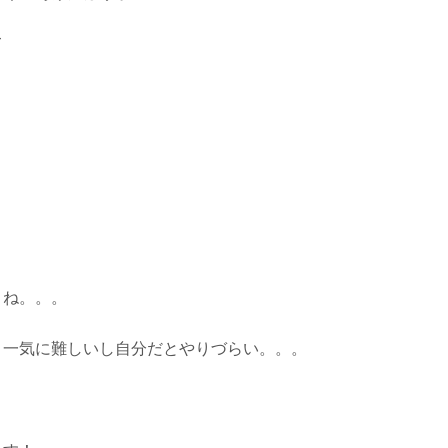
て
＊
よね。。。
と一気に難しいし自分だとやりづらい。。。