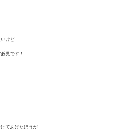
たいけど
方必見です！
！
かけてあげたほうが