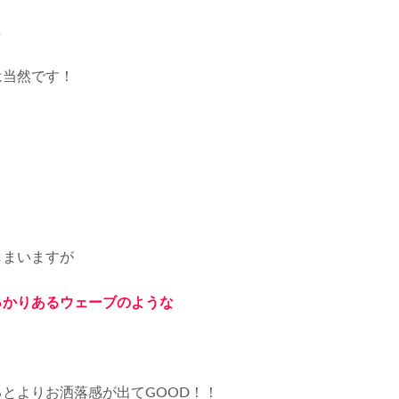
し
は当然です！
しまいますが
っかりあるウェーブのような
るとよりお洒落感が出て
GOOD
！！