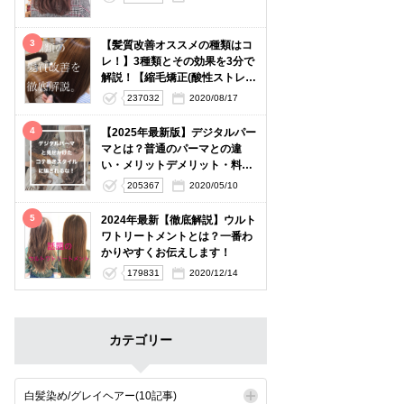
3
【髪質改善オススメの種類はコ
レ！】3種類とその効果を3分で
解説！【縮毛矯正(酸性ストレー
ト)・酸熱トリートメント】
237032
2020/08/17
4
【2025年最新版】デジタルパー
マとは？普通のパーマとの違
い・メリットデメリット・料金
相場を徹底解説
205367
2020/05/10
5
2024年最新【徹底解説】ウルト
ワトリートメントとは？一番わ
かりやすくお伝えします！
179831
2020/12/14
カテゴリー
白髪染め/グレイヘアー(10記事)