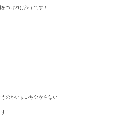
剤をつければ終了です！
合うのかいまいち分からない。
ます！