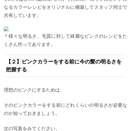
えば、ピンクにしたいと言われれば
・コーラルピン
ク（暖色の優しいピンク）
・ピンクアッシュ（透明
なるカラーレシピをオリジナルに構築してスタッフ同士で
感重視の大人ピンク）
・バイオレットピンク（寒色
共有しています。
でツヤのあるクールなピンク） などなど、
僕の中で
は、このように細分化されています。 １つの色の中
でも無数に選択肢があるのでどんな人にでも希望の
色を似合わせることができるのです。
【６】スタッ
＊様々な明るさ、毛質に対して綺麗なピンクのレシピをた
フにデザインカラーが多い
＊Curaのアシスタントで
す
スタッフのヘアスタイルは、お店の技術力が現れ
くさん作ってあります。
ます。
なぜなら、お店のスタッフのヘアスタイルは
だいたい自分のお店でやるからです。
こうして、一
人一人のデザインに向き合いながら
お互い本音で感
【２】ピンクカラーをする前に今の髪の明るさを
想を言い合うことで、
・カラー塗布の丁寧さ
・似合
把握する
わせの満足度
などお洒落を楽しみながら、サービス
向上のために日々努力しています。
＊Curaのアシス
タントです 【７】表参道/青山の美容室で実績がある
ということ
これはカラーが上手い美容室以外のこと
理想のピンクにするためは、
にも共通して言えることです。
表参道/青山エリア、
つまりはファッションエリアの美容室と聞いてあな
たならどう思いますか？ 「お洒落で似合うヘアスタ
そのピンクカラーをする前にどれくらいの明るさが必要な
イルにしてくれそう」 「今まで味わったことのない
クオリティにしてくれそう」
と、このエリアに求め
のか知っておきましょう。
られる期待値はとんでもなく高いです。 上手くない
と生き残ってはいけません。 特にカラーは流行の移
り変わりも早いので、技術＋感性がとても求められ
次の写真をみてください。