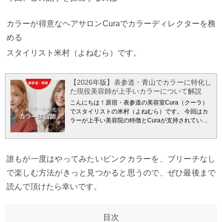
カラーが得意なヘアサロンCuraでカラーディレクターを務
める
スタイリスト米村（よねむら）です。
【2026年版】表参道・青山でカラーに特化し
た現役美容師が上手いカラーについて解説
こんにちは！原宿・表参道の美容室Cura（クーラ）
でスタイリストの米村（よねむら）です。
今回はカ
ラーが上手い美容院の特徴とCuraが支持されている
ワケをにわかりやすく解説していきます。
＊トレン
ドカラーで可愛くなりたい人は必見！
【読んで欲し
い人】 ・お洒落なカラーがしたい！ ・安心してお任
せできる美容室を探し中。 ・出来るだけダメージし
誰もが一度はやってみたいピンクカラーを、ブリーチなし
ないカラーがしたい。 ・思うようなカラーになった
で楽しむ方法がきっと見つかると思うので、ぜひ最後まで
ことがない。 ・どんなカラーが似合うのかわからな
い。
【この記事を読むメリット】 ・カラーが上手い
読んで頂けたら幸いです。
美容室の理由がわかる。 ・カラーが得意な美容室選
びの参考になる。 ・サロンでカラー比率がトップの
美容師が書いている。
僕がカラーをブログで発信す
る理由は
せっかく、表参道・原宿エリアの美容院に