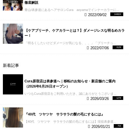
徹底解説
多いのでここではよくある質問をまとめて見ました
Q. ブリーチなしでもピンクカラーは出来ますか？
A.
青山/表参道にあるヘアサロンCura aoyamaでインナーカラーに...
はい、出来ます。ブリーチなしでピンクカラーをす
2022/09/02
144824
る場合、一度明るめのカラーをしたことがあるとベ
ストです。もしカラーをした事がなく、現在、黒髪
の場合は「ライトナー」という色味の入っていない
【ケアブリーチ、ケアカラーとは？】ダメージレスな明るめカラ
明るめのカラー剤を使う事でブリーチをしなくても
ー！
何度かカラーした事のある方と同じ状態まで持って
「明るくしたいけどダメージが気になる、、、」「ブリーチっ...
いく事が出来ます。このライトナーを使って、その
2022/07/06
3129
あとにピンクカラーをする「ブリーチなしのダブル
カラー」がCuraでも人気メニューです。
Q. カラーバ
ターを使えばピンクが綺麗に出ますか？
A.一概にそ
新着記事
うとは言えません。SNS、特にInstagramなどでカラ
ーバターを使った綺麗なピンクをよく見るので一見
カラーバターを使えば誰でもあのような感じになる
Cura原宿店は表参道へ｜移転のお知らせ・新店舗のご案内
と思ってしまっている方も多いようですが、基本的
（2026年6月26日オープン）
にブリーチをしていてそれもかなり明るめの金髪に
なっていないとビビットなピンクカラーにはなりま
いつもCura原宿店をご利用いただき、誠にありがとうございま...
せん。
Q. カラーバターってそもそもなんですか？
A.
2026/03/26
1279
ピンクカラーをする上でカラーバターの知識は欠か
せないですね。ピンクカラーをするとき大きく分け
ると2種類のカラー剤があります。「アルカリ性カラ
『40代 ツヤツヤ サラサラの髪の毛にするには』
ー」と「塩基性カラー」です。この２つのうち、カ
【40代 ツヤツヤ サラサラの髪の毛にするには】現役表参道...
ラーバターは塩基性カラーです。このカラー剤の特
2026/01/21
754
徴は染めるというよりも、コーティングするような