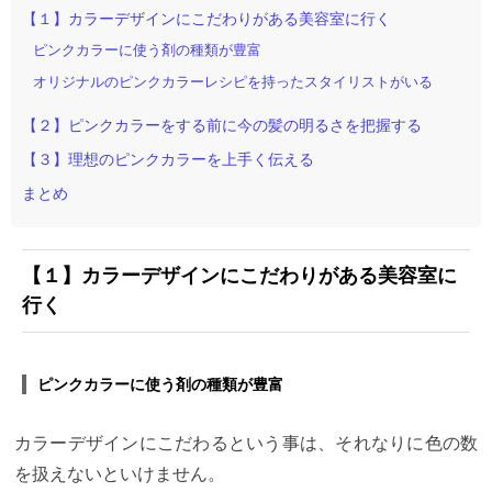
行くなら 「カラーを失敗されて欲しくない！」から
【１】カラーデザインにこだわりがある美容室に行く
です。
そんな方の美容室選びの参考になれば幸いで
ピンクカラーに使う剤の種類が豊富
す。
【1】カラーが上手い美容師はカラー比率が高
い？
カラー比率とは？？
それは、全体のお客様の人
オリジナルのピンクカラーレシピを持ったスタイリストがいる
数のうちどれくらいの割合でカラーをしてくれてい
るのか。
という比のことです。
例えば月に1000人の
【２】ピンクカラーをする前に今の髪の明るさを把握する
お客様が来たとして、600人の方がカラーをしたとし
ます。
そうすると全体の6割のお客様がカラーしたこ
【３】理想のピンクカラーを上手く伝える
とになります。
美容室Cura全体で見ると【5割】と
いったところですが、
僕は、6割〜7割の間をキープ
まとめ
し続けています。
最年少デビューをしてから、サロ
ン内でこのカラー比率だけは負けたことありません
笑
【２】世界の美容師さんに向けて、技術を発信す
る講師が多数在籍
Curaのスタッフには、他のサロン
【１】カラーデザインにこだわりがある美容室に
の美容師さんにセミナーを開催して最新の技術とノ
行く
ウハウを発信したり、美容師さん向けの雑誌でスタ
イルを解説するなど 講師として活躍するスタイリス
トが多数在籍しています。 僕もその一人で、海外か
らきた美容師さん向けにカラーの技術とデザインを
ピンクカラーに使う剤の種類が豊富
伝えるセミナー講師として
・カラー剤の調合理論
・
似合うカラーの提案の仕方
・トレンドのカラーデザ
イン
など、日々のサロンワークで僕がお客様にして
カラーデザインにこだわるという事は、それなりに色の数
いることを伝えるお仕事もしています。
そして日々
研究した内容はスタッフで毎日共有しあっているの
を扱えないといけません。
で、 Curaのスタッフのカラー技術はかなりのものだ