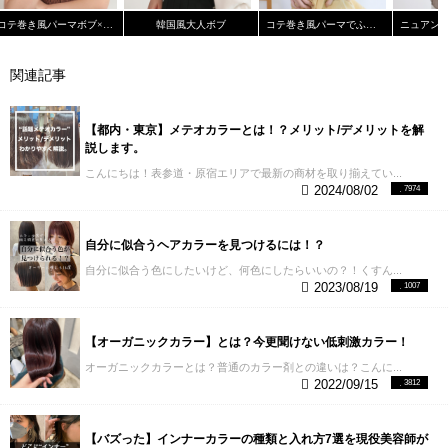
るのは抵抗あるけど、ピンクカラーやってみたい！
コテ巻き風パーマボブ×インナーカラー
韓国風大人ボブ
コテ巻き風パーマでふんわりカール《Cura米村 敦貴》
という方には「ハイライトカラー」「インナーカラ
ー」「グラデーションカラー」などデザインカラー
のメニューを選択しておきましょう。
ハイライト、
関連記事
インナー、グラデーションはどれも違うカラー技法
ですが、デザインカラーという括りで同じなので、
当時のカウンセリングで変更が可能です。
【新規ク
【都内・東京】メテオカラーとは！？メリット/デメリットを解
ーポンを見てみる】 変更可能デザインカラー
レング
説します。
スを生かしたグラデーションカラー
【ミディアム〜
こんにちは！表参道・原宿エリアで最新の商材を取り揃えてい...
ロングの人向け】
バレイヤージュを使ったグラデー
2024/08/02
7974
ションカラーにピンクベージュを入れたデザイン。
グラデーションカラーのベースは根元が伸びてきて
もプリンにならないのでメンテナンスが楽なところ
自分に似合うヘアカラーを見つけるには！？
もポイント！
【ボブの人向け】 ボブのグラデーショ
ンカラーを可愛く見せるコツは毛の長さに対し1/3く
自分に似合う色にしたいけど、何色にしたらいいの？！くすん...
らいのところからピンクを強く出してあげること！
2023/08/19
1007
コテ巻きのスタイリングの仕方によって印象を変え
られるので、気分に合わせて雰囲気を変えたいお洒
落さんに大人気！！
チラ見えするピンクが可愛いイ
【オーガニックカラー】とは？今更聞けない低刺激カラー！
ンナーカラー 風に吹かれて、チラッと見えるピンク
オーガニックカラーとは？普通のカラー剤との違いは？こんに...
可愛くないですか？？ 全部ピンクにする勇気はない
2022/09/15
3812
けど、ピンクを取り入れてみたいという人にとても
おすすめです。ブリーチを使ったとしても部分的な
ので痛みも気になりにくいです！
ピンクカラーに関
【バズった】インナーカラーの種類と入れ方7選を現役美容師が
するQ & A
ピンクカラーは人気な色味なだけに質問も