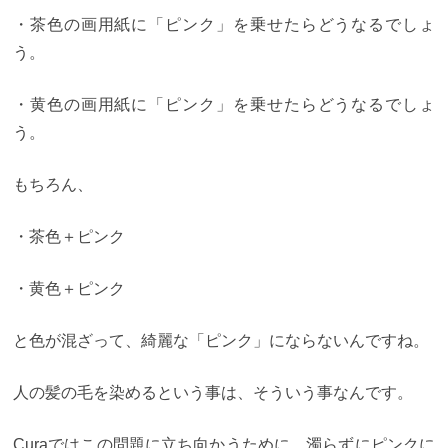
ンスタ内で見つけた、お気に入りのヘアカラーがあ
・茶色の画用紙に「ピンク」を乗せたらどうなるでしょ
ったとしたら、 その写真を投稿した美容師さんにそ
う。
のままお願いしてしまいましょう！
【４】カラーが
上手い美容室はパーマも上手い？？ 以外かもしれま
せんが、カラーが本当に上手い美容室は「パーマ」
・黄色の画用紙に「ピンク」を乗せたらどうなるでしょ
も上手いです。 どういう理屈かというと、
まずカラ
ーというのは、染める前の髪の状態（ダメージ具
う。
合）で発色の仕方が違います。
カラーだけが得意な
サロンにはカラーのお客様がほとんどだと思うの
で、
・カラー毛 → カラーする
このパターンがほと
もちろん、
んどです。
しかし、パーマも得意だと言っている美
容室は
・パーマ毛 → カラーする
・デジタルパーマ
毛 → カラーする
・パーマ＋カラー毛 → カラーす
・茶色＋ピンク
る
など経験しているダメージの幅が違います。
Cura
にはパーマに特化したスタイリストが在籍してお
・黄色＋ピンク
り、定期的に情報交換し合うことで、 どんな髪の状
態でも、 最低限のダメージで理想のカラーになるよ
うな仕組みになっています。
【５】知っているカラ
と色が混ざって、綺麗な「ピンク」にならないんですね。
ーの数が桁違い
カラーが上手いな美容師さんは、
認
識している色の数が、普通の美容師さんと比べて桁
違いに多いです。
こんな感じのでレベルスケール別
人の髪の毛を染めるという事は、そういう事なんです。
に、お客様に提案したいオリジナルのカラーレシピ
を500本ほど常にストックしてあります。 ↑ ちょっと
スタッフから引かれるくらいのオタクぶりです笑
例
Curaではこの問題に立ち向かうために、濁らずにピンクに