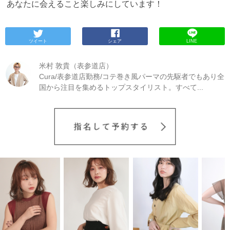
あなたに会えること楽しみにしています！
きましょう。
ブリーチをすると髪の毛にかなり負担
をかけることになるので、「トリートメント」はで
きれば追加しておいた方がいいです。
Curaでは8月
限定でピンクカラーキャンペーンを実施していま
ツイート
シェア
LINE
す。 ＊ダブルカラーメニューのため1日１人限定メニ
ューですのでご了承ください。
発色は鮮やかなピン
クカラーですが、ブリーチをすると色落ちが早くな
米村 敦貴（表参道店）
ってしまうのでカウセリングでしっかり説明を聞い
Cura/表参道店勤務/コテ巻き風パーマの先駆者でもあり全
ておきましょう。
ブリーチありの透明感ピンク
ブリ
国から注目を集めるトップスタイリスト。すべて...
ーチを使って1回明るくしておくと透明感はありなが
ら淡い色のピンクを出すことができます。 上の写真
はハイライトも入っているのでレイヤーの入ってい
ない切りっぱなしボブでも立体感が出て軽い印象に
なります。
１度はやってみたい目を引くビビットな
ピンク。1回ブリーチすればこんなピンクだってでき
ちゃいます。 kーpop好きに人気のガーリースタイ
ル！
憧れのピンクベージュ
ブリーチを2回くらい重ね
た後に、薄くピンクを入れるとピンクベージュにな
ります。 光に透けた時の可愛さは、誰もが振り返っ
てしまいます
中明度のビビットなピンクカラー
こち
らのカラーはメインで中明度の鮮やかなピンクを使
って、根元を少し暗くするデザインです。
こうする
ことで立体感を演出することが出来るのと、派手す
ぎない印象を与えることが出来ます。
ピンクを部分
で使う《デザインカラー》
髪の毛を全部ピンクにす