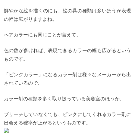
と思います。
＊サロンワークでの実際のカラーで
す。
【３】カラーのインスタグラムがある
2026年、
鮮やかな絵を描くのにも、絵の具の種類は多いほうが表現
カラーが上手い美容師さんを探す上で最も重要であ
の幅は広がりますよね。
ると言えるかもしれません。
美容室を探す媒体は、
SNS、web検索、ホットペッパーなどの予約サイト
色々あると思うますが、
なぜ僕がインスタグラムを
ヘアカラーにも同じことが言えて、
お勧めしているのかというと、
・SNSの投稿なので
情報が早い。 ・リアルなお客様のヘアスタイルが見
られる。 ・そのままDMで質問、予約ができる。
こ
色の数が多ければ、表現できるカラーの幅も広がるという
の３つ結構大切だと思うので、 一個づつ見ていきま
しょう。
SNSの投稿なので情報が早い
カラーの流行
ものです。
は、ヘアスタイル（カット）の流行よりも移り変わ
りが早いです。
まとめサイトや予約サイトに載って
「ピンクカラー」になるカラー剤は様々なメーカーから出
いる、ヘアカタログを見て「今っぽくないな」と感
じた経験はありませんか？
そいいうところに載って
されているので、
いるランキングや検索の上位に上がってくるもの
は、
良くも悪くもずっと人気のスタイルなのです。
だから、中には昔に流行したスタイルも混ざってい
カラー剤の種類を多く取り扱っている美容室のほうが、
るので 特に今カラーをしたいなと思っているのなら
スタイルを探すのには不向きでしょう。
その点イン
スタグラムは、 常に最新のヘアスタイルが、＃（ハ
ブリーチしていなくても、ピンクにしてくれるカラー剤に
ッシュタグ）で検索できるので常に新しいヘアカラ
出会える確率が上がるというものです。
ーの情報が手に入ります。
他のSNSと違って写真が
メインのインスタグラムは、やりたいヘアカラーを
探すのにはもってこい！というわけです。
リアルな