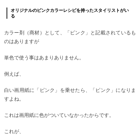
お客様のヘアスタイルが見られる
美容室を探すと
オリジナルのピンクカラーレシピを持ったスタイリストがい
き、口コミを見る人が多いと思いますが、
それは実
る
際のお客様から情報を得るためだと思います。
僕も
実際、カラーの口コミをいただくので、それを見て
ご来店してくれるお客様が多いです。
髪質やライフ
カラー剤（商材）として、「ピンク」と記載されているも
スタイルを踏まえて、とても丁寧にカウンセリング
して頂きました。自分がやりたいカラーをうまく伝
のはありますが
えるのが苦手で、いつも思うような仕上がりになら
なかったのですが写真や雰囲気をいろいろ提案して
もらいながら、イメージをしっかり共有してカラー
単色で使う事はあまりありません。
出来たので安心して任せることが出来ました。綺麗
で広々とした店内と、フタッフの皆さんも明るく接
してくれるのでとても気持ちよく過ごせます。髪色
例えば、
は周りからも好評でした！！いろんなサロンに行き
ましたが久しぶりにリピートしたいと思える素敵な
サロンでした。
これをヘアカラーを探すことに置き
白い画用紙に「ピンク」を乗せたら、「ピンク」になりま
換えたとき、
実際のお客様がそのサロンでやったス
すよね。
タイルが投稿されていることの多い インスタグラム
の「信頼度」が高いことは、言わずともわかります
よね。
そのままDMで質問、予約ができる
美容師の
これは画用紙に色がついていなかったからです。
インスタグラムは、ほとんどの場合そのまま予約す
ることができます。
DM（ダイレクトメッセージ）で
「名前」と「時間」を伝え、予約するパターンと
プ
これが、
ロフィールに飛んで、自己紹介欄のURLが ・お店の
HP ・予約サイト に繋がっているパターンです。
イ