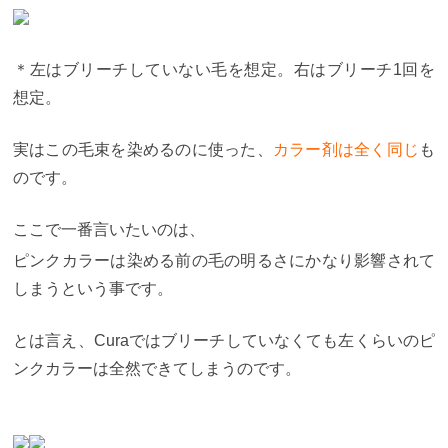
ます。
2019年までの調べで 開店から １年以内で
60% 3年以内で90% 10年以内で95% の美容室はなく
なります。
そんな中、Curaは今年で19年目のトレン
ドサロンという激戦区ではかなりご愛好いただけて
＊左はブリーチしていない毛を想定。右はブリーチ1回を
いる実績もあります。
トレンドのヘアカラーなら是
非Curaにお任せいただけたらなと思います。
【８】
想定。
カラーが上手い美容室のまとめ
・カラー比率の高い
美容師がいる ・美容師に教えるレベルのセミナー講
師が多数在籍 ・カラーのInstagramがある ・カラー
実はこの毛束を染めるのに使った、
カラー剤は全く同じ
も
が上手いとパーマも上手い ・たくさんのカラーを知
のです。
っている ・スタッフがデザインカラーをしている ・
都内の美容室
以上がヘアカラーが上手い美容院の理
由でした。
Curaでは新規のお客様限定で、
お得なク
ここで一番言いたいのは、
ーポンを発行しています。
お電話でのお問い合わせ
では、"ホームページを見た"とお伝え頂ければ適用い
ピンクカラーは染める前の毛の明るさにかなり影響されて
たします。
下記電話番号クリックでお店に繋がりま
しまうという事です。
す。
03−5766−0045 〒150-0001 東京都渋谷区神宮
前4丁目9-3 清原ビル2階 最寄駅：表参道駅 A2出口よ
り徒歩3分
最後までお付き合い頂き、ありがとござい
とは言え、Curaではブリーチしていなくても左くらいのピ
ます。
カラーのことなら米村（よねむら）にお任せ
ください。
あなたに会えること楽しみにしていま
ンクカラーは全然できてしまうのです。
す！