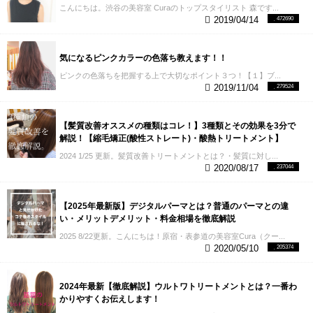
ンクのことを知りたい、皆さんへのヘアカタログに
こんにちは。渋谷の美容室 Curaのトップスタイリスト 森です...
なってくれたら嬉しいです。 ピンクのバリエーショ
2019/04/14
472690
ンはお客様の数だけあります。ここまでピンクカラ
ーを取り揃えているのはCura（クーラ）だけ！ ぜひ
ご予約お待ちしてます！
お電話でのお問い合わせで
気になるピンクカラーの色落ち教えます！！
は、"ホームページを見た"とお伝え頂ければ適用いた
します。 下記電話番号クリックでお店に繋がりま
ピンクの色落ちを把握する上で大切なポイント３つ！【１】ブ...
2019/11/04
279524
す。 03−5766−0045 〒150-0001 東京都渋谷区神宮
前4丁目9-3 清原ビル2階 最寄駅：表参道駅 A2出口よ
り徒歩3分
【髪質改善オススメの種類はコレ！】3種類とその効果を3分で
解説！【縮毛矯正(酸性ストレート)・酸熱トリートメント】
2024 1/25 更新。髪質改善トリートメントとは？・髪質に対し...
2020/08/17
237044
【2025年最新版】デジタルパーマとは？普通のパーマとの違
い・メリットデメリット・料金相場を徹底解説
2025 8/22更新。こんにちは！原宿・表参道の美容室Cura（クー...
2020/05/10
205374
2024年最新【徹底解説】ウルトワトリートメントとは？一番わ
かりやすくお伝えします！