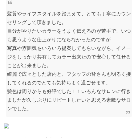
合うピンクカラーを提案しています。 どの長さでも
可愛いモテカラー ピンク系のカラーは、ショート〜
髪質やライフスタイルを踏まえて、とても丁寧にカウン
ロングどの長さでも違和感なくハマります。またピ
ンクは彩度の高いカラーでもあるのでワンポイント
セリングして頂きました。
で色を使うデザイン（インナーカラーやグラデーシ
ョンカラー）にもオススメです。
ブリーチなしのピ
自分がやりたいカラーをうまく伝えるのが苦手で、いつ
ンクカラー
ブリーチなしのピンクの特徴は、
良くも
も思うような仕上がりにならなかったのですが
悪くも、ナチュラルに仕上がるということです。
・
派手な印象にはしたくはない ・色持ちがいい方がい
写真や雰囲気をいろいろ提案してもらいながら、イメー
い ・今後、パーマや縮毛強制をかけるかも
ここを重
ジをしっかり共有してカラー出来たので安心して任せる
要視される方は、ブリーチなしのピンクカラーがお
勧めです。
＊ブリーチなし、人生初カラーのお客様
ことが出来ました。
です。 こちらのお客様は、縮毛強制をずっと続けて
綺麗で広々とした店内と、フタッフの皆さんも明るく接
いるお客様で他のサロンでピンクカラーを断られて
しまったようでした。 鮮やかさが求められるピンク
してくれるのでとても気持ちよく過ごせます。
カラーは、髪の状態によっては断られがちですが
髪色は周りからも好評でした！！いろんなサロンに行き
Curaのオリジナルカラーならブリーチなしでもしっ
かりピンクを感じるカラーが出来ます。 こだわりの
ましたが久しぶりにリピートしたいと思える素敵なサロ
ブリーチしないピンクを別記事でまとめてあるので
きになる方はこちら
ブリーチなしのピンクカラーの
ンでした。
場合は、メニューとしては「ワンカラー」「フルカ
ラー」「カラー」など、１回のカラー施術で終わる
ものを選んでおけば大丈夫です。
毛先に痛みがかな
りある場合は、「カット」で毛先を切ってしまう
か、「トリートメント」のメニューを追加しておき