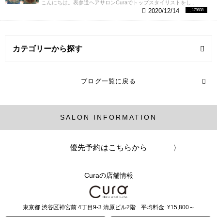
こんにちは。表参道ヘアサロンCuraでトップスタイリストをし...
2020/12/14
179838
カテゴリーから探す
ヘアスタイル (2記事)
ブログ一覧に戻る
ヘアカラー (16記事)
SALON INFORMATION
メンズ (1記事)
パーマ (13記事)
優先予約はこちらから
Curaの店舗情報
東京都
渋谷区神宮前
4丁目9-3 清原ビル2階
平均料金: ¥15,800～