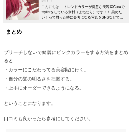
開！！
こんにちは！ トレンドカラーが得意な美容室Curaで
stylistをしている米村（よねむら）です！！
染めた
い！って思った時に参考になる写真をSNSなどで探
すのが当たり前になっていますが「今の私の髪の毛
で綺麗に染まるの？」と考えてしまう方は多いと思
まとめ
います。
特にピンクカラーのようなカラーは絶妙な
ニュアンスなど、カウンセリングの時に伝えるのも
難しいですよね。
そこでこの記事では「ピンクカラ
ーにはどんな種類があるのか？そして失敗しないオ
ブリーチしないで綺麗にピンクカラーをする方法をまとめ
ーダーの仕方」をお伝えしていきます。
この記事で
ピンクカラーをしようか迷っているあなたへ カラー
ると
美容師目線でピンクカラーの選択肢が増えてくれた
・カラーにこだわってる美容院に行く。
ら嬉しいです。
ピンクカラーのご予約前に注意すべ
きことをわかりやすく解説していますので、ぜひ最
・自分の髪の明るさを把握する。
後まで読んで参考にしてください。
憧れのピンクカ
ラーの魅力とは ピンクの特徴 ピンク系カラーは透明
・上手にオーダーできるようになる。
感があり、女性らしさを最大限に引き出してくれる
人気カラーです。 ヘアカラーにおいてピンクは大き
く分けると「寒色系のピンク」と「暖色系のピン
ということになります。
ク」の2種類に分けることができます。 そしてピンク
には顔色をよく見せる効果が高いのですが、元々の
口コミも良かったら参考にしてください。
肌色で「似合う」「似合わない」を大きく変化させ
ます。 Curaのスタイリストはパーソナルカラーを参
考に様々なテイストのピンクを使い分けて誰でも似