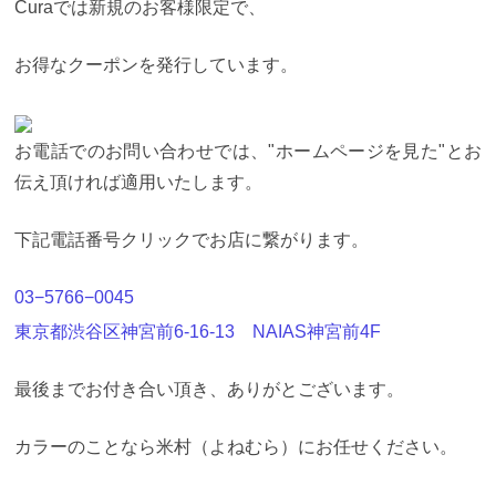
Curaでは新規のお客様限定で、
ましょう。
毛先が過度に痛んでいると色持ちも悪く
なってしまいます。
【新規クーポンを見てみる】 ブ
リーチなしカラー
ブリーチなしのピンクアッシュ
ピ
お得なクーポンを発行しています。
ンクアッシュは、大人っぽくて透明感の出やすいア
ッシュと、可愛らしさが出やすいピンクをミックス
したカラーで人気カラーのいいとこ取りです。 ブリ
ーチしていないので色持ちがいいこともオーダーが
お電話でのお問い合わせでは、"ホームページを見た"とお
多い秘密。 年代問わずフェミニン系女子の女の子ら
しい雰囲気を引き出してくれる中高明度カラー。
↑実
伝え頂ければ適用いたします。
際のお客様のビフォーアフターです。 これくらいに
前回染めたカラーがしっかり抜けて入れば失敗はし
ないでしょう。
トレンド感抜群のコーラルピンク
コ
下記電話番号クリックでお店に繋がります。
ーラルピンクは日本人の肌の色に馴染みやすく、顔
色をよく見せてくれるカラーの代表格。ピンクらし
い甘さをキープしながら活発な印象を与えてくれま
03−5766−0045
す。 赤みが強い髪質ほど綺麗に色が出るので、今ま
で退色した後の髪色がコンプレックスだった人も自
東京都渋谷区神宮前6-16-13 NAIAS神宮前4F
分の髪が大好きになれるチャンス！
グレージュミッ
クスの暗めピンク
今明るい髪色をしていて、暗めに
最後までお付き合い頂き、ありがとございます。
したいなと思っているならグレージュをミックスし
た暗めピンクがお勧め！ 上品でどんな服装でも似
合います。
ブリーチするピンクカラー
ブリーチあり
カラーのことなら米村（よねむら）にお任せください。
のピンクカラーの場合は、「ダブルカラー」「ブリ
ーチカラー」「ブリーチ＆オンカラー」のような２
回の施術でカラーを仕上げるメニューを選択してお