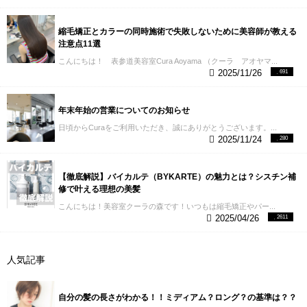
イメージの方がしっくりきます。髪の表面に色のつ
いたフィルターをくるっとコーティングするわけで
縮毛矯正とカラーの同時施術で失敗しないために美容師が教える
す。なので黒髪の上にピンクをコーティングしたと
注意点11選
ころで、黒にしか見えないのです。一方で白に近い
金髪まで明るくなっているとピンクのフィルターの
こんにちは！ 表参道美容室Cura Aoyama （クーラ アオヤマ...
2025/11/26
691
下に邪魔する色がほとんどないので、明るくて綺麗
なピンクカラーができるのです。ちなみにアルカリ
カラーというのが、みなさんが思ってる普通のカラ
ー剤です。髪の毛の中までしっかり染まり、色もち
年末年始の営業についてのお知らせ
はカラーバターよりいいです。
Q. ピンクカラーはす
日頃からCuraをご利用いただき、誠にありがとうございます。...
ぐ抜けてしまうと聞いたのですが、、、
A. アッシュ
2025/11/24
280
などに比べると色落ちするスピードが早く感じてし
まうかもしれませんが、Curaではオリジナルのカラ
ーレシピで色落ちがしにくいように最善を尽くして
【徹底解説】バイカルテ（BYKARTE）の魅力とは？シスチン補
います！施術面で具体的には、ピンクを１色で作ら
修で叶える理想の美髪
ずにアッシュやブラウンを少し混ぜて、色に深みを
こんにちは！美容室クーラの森です！いつもは縮毛矯正やパー...
持たせたり、ピンクの染料はお湯に弱いので希望の
2025/04/26
2611
トーンよりも少し濃い色を使って色が安定しやすく
しています。最後の仕上げの時にはお家でのホーム
ケアの仕方もアドバイスしますよ！
まとめ 今回はピ
ンクを使ったトレンドカラーをいろいろな角度から
人気記事
紹介しました。 勇気のいるカラーだと思われがちで
すが、実は彩度や明度をちゃんとコントロールすれ
ば誰でも似合わせられるカラーです。この記事がピ
自分の髪の長さがわかる！！ミディアム？ロング？の基準は？？