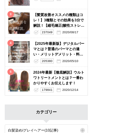
3
【髪質改善オススメの種類はコ
レ！】3種類とその効果を3分で
解説！【縮毛矯正(酸性ストレー
ト)・酸熱トリートメント】
237049
2020/08/17
4
【2025年最新版】デジタルパー
マとは？普通のパーマとの違
い・メリットデメリット・料金
相場を徹底解説
205380
2020/05/10
5
2024年最新【徹底解説】ウルト
ワトリートメントとは？一番わ
かりやすくお伝えします！
179841
2020/12/14
カテゴリー
白髪染め/グレイヘアー(10記事)