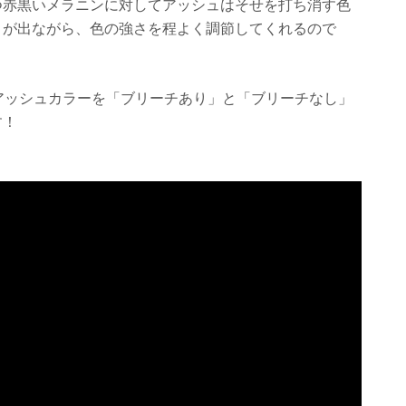
つ赤黒いメラニンに対してアッシュはそせを打ち消す色
さが出ながら、色の強さを程よく調節してくれるので
のアッシュカラーを「ブリーチあり」と「ブリーチなし」
す！