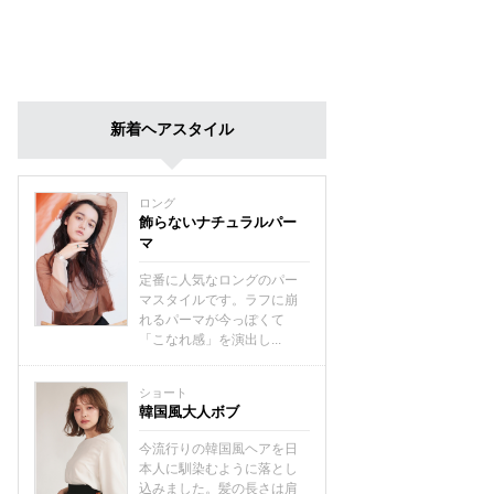
新着ヘアスタイル
ロング
飾らないナチュラルパー
マ
定番に人気なロングのパー
マスタイルです。ラフに崩
れるパーマが今っぽくて
「こなれ感」を演出し...
ショート
韓国風大人ボブ
今流行りの韓国風ヘアを日
本人に馴染むように落とし
込みました。髪の長さは肩