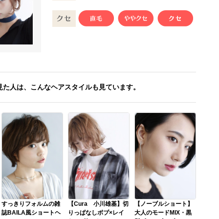
見た人は、こんなヘアスタイルも見ています。
すっきりフォルムの雑
【Cura 小川雄基】切
【ノーブルショート】
誌BAILA風ショートヘ
りっぱなしボブ×レイ
大人のモードMIX・黒