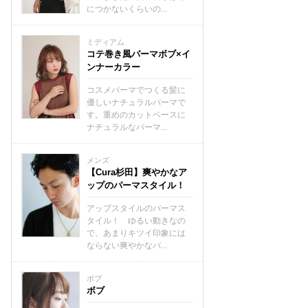
につかないくらいの...
ミディアム
コテ巻き風パーマボブ×イ
ンナーカラー
コスメパーマでつくる髪に
優しいナチュラルパーマで
す。重めのカットベースに
ナチュラルなパーマ...
メンズ
【Cura杉田】爽やかなア
ップのパーマスタイル！
アップスタイルのパーマス
タイル！ ゆるい動きなの
で、あまりキツイ印象には
ならない爽やかなパ...
ボブ
ボブ