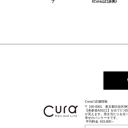
ブ
《Cura山口歩美》
柔らかさのでるアッシ
顔周りをあえて長さを
ュグレーのカラーに合
残した、デザイン性の
う、重・軽なボブ！ボ
あるボブ。柔らかく日
ブにしたいけど重すぎ
差しに透けるようなカ
たり暗い印象になるの
ラーで女性らしい印象
が嫌！！とゆう方にオ
とこなれ感をプラス！
ススメのスタ...
くせ毛のよう...
Curaの店舗情報
〒
150-0001
東京都
渋谷区
神
【表参道A2出口】を出て1つ
が見えます。突き当たりを左へ
幸せのパンケーキです。
平均料金: ¥15,800～