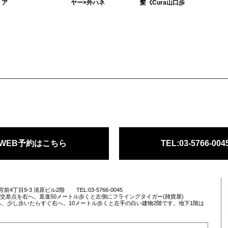
ア
ヤー×外ハネ
髪《Cura山口歩
大人っぽいすっきりと
ベースは平行の切りっ
モードをミックスした
したショートスタイル
ぱなしボブにカットし
スタイルがオシャレ！
にパーマをかけてあげ
て、顔周りにのみレイ
思い切った前下がりシ
ると動きがついて、お
ヤーを入れて外ハネの
ョートが大人っぽいで
しゃれです！！パーマ
中に動きをつけます。
す。首回りがすっきり
で簡単スタイリングな
カラーは今期、ベージ
してるので、鎖骨がキ
ので、働く女...
ュ系やカーキ...
レイにみえま...
WEB予約はこちら
TEL:03-5766-004
宮前4丁目9-3 清原ビル2階
TEL:03-5766-0045
目交差点を右へ。直進50メートル歩くと左側にフライングタイガー(雑貨屋)
、少し歩いたらすぐ右へ。10メートル歩くと左手の白い建物2階です。地下1階は