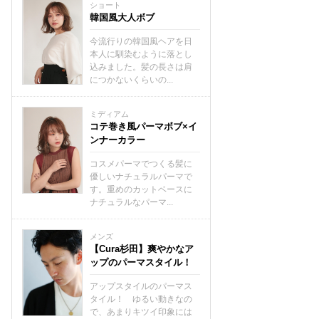
ショート
韓国風大人ボブ
今流行りの韓国風ヘアを日
本人に馴染むように落とし
込みました。髪の長さは肩
につかないくらいの...
ミディアム
コテ巻き風パーマボブ×イ
ンナーカラー
コスメパーマでつくる髪に
優しいナチュラルパーマで
す。重めのカットベースに
ナチュラルなパーマ...
メンズ
【Cura杉田】爽やかなア
ップのパーマスタイル！
アップスタイルのパーマス
タイル！ ゆるい動きなの
で、あまりキツイ印象には