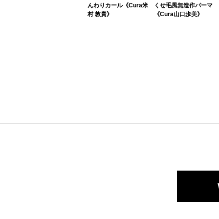
んわりカール《Cura米
くせ毛風無造作パーマ
村 敦貴》
《Cura山口歩美》
コスメパーマでつくる
顔周りをあえて長さを
髪に優しいナチュラル
残した、デザイン性の
パーマです。顔周りに
あるボブ。柔らかく日
だけレイヤーをしっか
差しに透けるようなカ
り入れて、耳にかけた
ラーで女性らしい印象
時にくびれたシルエッ
とこなれ感をプラス！
トになります...
くせ毛のよう...