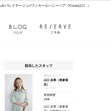
みバレイヤージュ×ワンカールハニーヘア《Cura山口》）
担当したスタッフ
担当スタッフ
山口 歩美（表参道
店）
スタイリスト
美容師歴
18年
山口 歩美（表参道