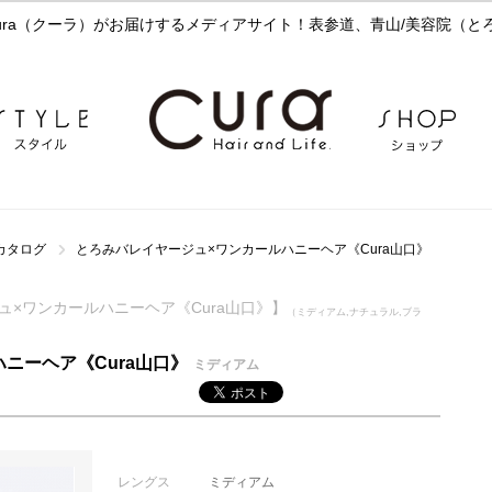
ra（クーラ）がお届けするメディアサイト！表参道、青山/美容院（とろ
カタログ
とろみバレイヤージュ×ワンカールハニーヘア《Cura山口》
ヤージュ×ワンカールハニーヘア《Cura山口》】
（ミディアム,ナチュラル,ブラ
ニーヘア《Cura山口》
ミディアム
レングス
ミディアム