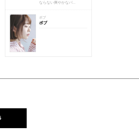
ならない爽やかなパ...
ボブ
ボブ
5