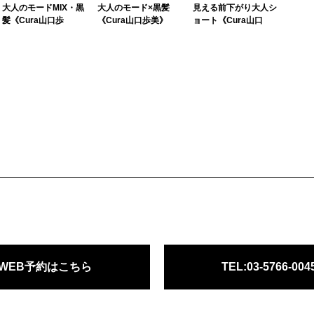
大人のモードMIX・黒
大人のモード×黒髪
見える前下がり大人シ
髪《Cura山口歩
《Cura山口歩美》
ョート《Cura山口
モードをミックスした
この秋冬はモードをミ
大人ショートにニュア
スタイルがオシャレ！
ックスしたスタイルが
ンスパーマをプラスし
思い切った前下がりシ
オシャレ！思い切った
たスタイル！動きのあ
ョートが大人っぽいで
前下がりショートが大
るニュアンスパーマを
す。首回りがすっきり
人っぽいです。首回り
プラスするだけで、い
してるので、鎖骨がキ
がすっきりしてるの
っきに雰囲気が変わり
レイにみえま...
で、鎖骨がキレ...
ます！ショー...
WEB予約はこちら
TEL:03-5766-004