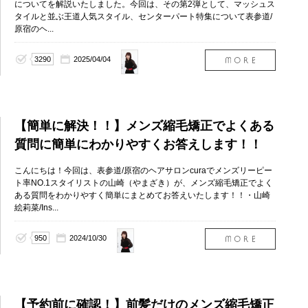
についてを解説いたしました。今回は、その第2弾として、マッシュス
タイルと並ぶ王道人気スタイル、センターパート特集について表参道/
原宿のヘ...
山崎
3290
2025/04/04
絵莉
菜
（表
参道
店）
【簡単に解決！！】メンズ縮毛矯正でよくある
質問に簡単にわかりやすくお答えします！！
こんにちは！今回は、表参道/原宿のヘアサロンcuraでメンズリーピー
ト率NO.1スタイリストの山崎（やまざき）が、メンズ縮毛矯正でよく
ある質問をわかりやすく簡単にまとめてお答えいたします！！・山崎
絵莉菜/Ins...
山崎
950
2024/10/30
絵莉
菜
（表
参道
店）
【予約前に確認！】前髪だけのメンズ縮毛矯正