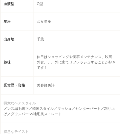
血液型
O型
星座
乙女星座
出身地
千葉
休日はショッピングや美容メンテナンス、映画、
趣味
外食。。。外に出てリフレッシュすることが好き
です！
受賞歴・資格
美容師免許
得意なヘアスタイル
メンズ縮毛矯正／韓国スタイル／マッシュ／センターパート／刈り上
げ／ダウンパーマ/地毛風ストレート
得意なテイスト