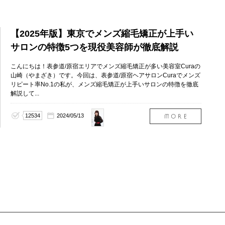
（表
参道
店）
【2025年版】東京でメンズ縮毛矯正が上手い
サロンの特徴5つを現役美容師が徹底解説
こんにちは！表参道/原宿エリアでメンズ縮毛矯正が多い美容室Curaの
山崎（やまざき）です。今回は、表参道/原宿ヘアサロンCuraでメンズ
リピート率No.1の私が、メンズ縮毛矯正が上手いサロンの特徴を徹底
解説して...
山崎
12534
2024/05/13
絵莉
菜
（表
参道
店）