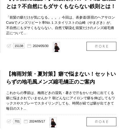
とは？不自然にもダサくもならない鉄則とは！
「前髪の癖だけが気になる。。。」今回は、表参道/原宿のヘアサロン
Curaでメンズリピート率No.１スタイリストの山崎（やまざき）が、
不自然にもダサくもならない、自然で馴染む前髪だけのメンズ縮毛矯
正について...
山崎
15138
2024/05/30
絵莉
菜
（表
参道
店）
【梅雨対策・夏対策】癖で悩まない！セットい
らずの地毛風メンズ縮毛矯正のご案内
これからの季節は、梅雨どきの湿気・暑さで汗をかいた時に出てくる
癖に悩まされていませんか？ 朝どんなにアイロンで癖を伸ばしてもワ
ックスやスプレーでスタイリングしても、時間が経てば癖が出てきて
毎日のスト...
山崎
701
2024/05/17
絵莉
菜