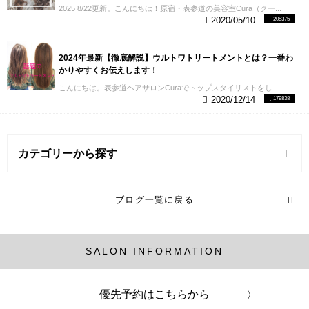
つけたり、温めたり、水で流したり、、、
この作業
2025 8/22更新。こんにちは！原宿・表参道の美容室Cura（クー...
2020/05/10
205375
って少しでも間違えるとかなり不快になるんです。
耳に水が入ったり、熱かったり、気持ち悪かった
り。
パーマかけた事ある方はわかると思います。
で
2024年最新【徹底解説】ウルトワトリートメントとは？一番わ
もこれを自分がかけてる人はわかるんです。
この時
かりやすくお伝えします！
のこれが不快だなって。
だから自分の髪にパーマを
かけてる人はその気持ちをくみとれるので、不快な
こんにちは。表参道ヘアサロンCuraでトップスタイリストをし...
気持ちにさせません。
これもパーマ技術では、とて
2020/12/14
179838
も大事なことです！
【６】パーマスタイルの数が多
い
うちのスタイルを見ると、ほぼパーマスタイルで
す。
【Curaのスタイルはこちらから】
もちろんスト
レートスタイルもあるんですが、パーマスタイルが
カテゴリーから探す
多いです。
柔らかい緩やかなカールから、しっかり
とカールがあるスタイルまで幅広くあります。
全員
が可愛いスタイルを研究し、それをモデルさんに落
白髪染め/グレイヘアー (3記事)
とし込む。
そして、結果パーマスタイルが多い。
パ
ブログ一覧に戻る
ーマスタイルが得意な証拠です。
【７】表参道/原宿
(激戦区)の美容室である
これは必然ですが、パーマだ
ヘアカラー (1記事)
けに言えることではなく美容室で行う施術全てで言
えることだと思います。
競争が激しいエリアで美容
SALON INFORMATION
室として、生き残っていくにはそれ相応の技術力が
縮毛矯正 (6記事)
ないと生き残ることはできません。
期待値は高く、
期待を超えることができなければお客様は残りませ
髪の毛知識 (2記事)
優先予約はこちらから
ん。
２０１９年までの調べで
開店から １年以内で６
０％ ３年以内で９０％ １０年以内で９５％ の美容室