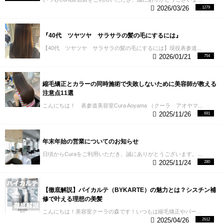
です。現在の髪型が周りからの評判がとても良いで
2026/03/26
1279
す。来てよかったです。機会があればまたお世話に
なりたいと思っております。今回はありがとうござ
いました。
久しぶりのパーマで不安で色々検索して
『40代 ツヤツヤ サラサラの髪の毛にするには』
パーマが得意な美容室ということでお願いしまし
【40代 ツヤツヤ サラサラの髪の毛にするには】現役表参道...
た。特に自分のこだわりはなく、似合うようにと大
2026/01/21
754
体の長さだけでお願いしてしまいましたが、私に似
合うようにと色々提案してくださいました。担当さ
んはとても丁寧に髪型について説明してくださいま
縮毛矯正とカラーの同時施術で失敗しないために美容師が教える
したが、正直素人の私にはよくわかりませんでした
注意点11選
が（私が悪いです）、髪型は今までで一番いいとと
ても褒められました。今までも美容師さんにお任せ
こんにちは！ 表参道美容室Cura Aoyama （クーラ アオヤマ...
するお願いの仕方をしていましたが美容師さんによ
2025/11/26
691
ってこんなにも違うかとびっくりしました。パーマ
も丁寧に説明してもらって安心してお任せすること
ができました。スタッフさん同士の雰囲気もよく原
年末年始の営業についてのお知らせ
宿の美容室なのでいくまで少し緊張していましたが
日頃からCuraをご利用いただき、誠にありがとうございます。...
カジュアルで居心地もよかったです。普段はあまり
2025/11/24
280
口コミは書きませんが自分が口コミを参考にこちら
の美容室さんに決めたので書かせてもらいました。
おすすめの美容室さんと美容師さんです。ありがと
【徹底解説】バイカルテ（BYKARTE）の魅力とは？シスチン補
うございました。またお願いします
スタイリングし
修で叶える理想の美髪
やすい髪型を髪質や量、くせを考えながら提案して
いただき、大満足の仕上がりになりました。かなり
こんにちは！美容室クーラの森です！いつもは縮毛矯正やパー...
2025/04/26
2612
テンションがアップしました。会話も楽しく、4時間