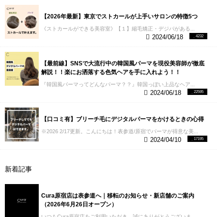
ンし、教えてもらい、吸収する。
※サロンワークで
のリアルパーマです。
【３】パーマが上手いという
【2026年最新】東京でストカールが上手いサロンの特徴5つ
口コミが多い
言わずもがな、予約の前には口コミの
《ストカールができる美容室》【１】縮毛矯正・デジパがある...
内容をチェックしましょう。
パーマが得意とかいて
2024/06/18
4232
あってもパーマに関する口コミがない場合は信頼性
にかけてしまいます。
予約の前には口コミの確認は
してみましょう。
※最近のホットペッパーは口コミ
【最前線】SNSで大流行中の韓国風パーマを現役美容師が徹底
掲載についてかなり厳しいので割と参考になると思
解説！！楽にお洒落する色気ヘアを手に入れよう！！
います！
実際にいただいたパーマに関する口コミ↓
デジタルパーマをキレイにかけたくて、ネットで
『韓国風パーマってどんなパーマ？？』韓国っぽい上品なヘア...
色々調べてこちらの美容室を見つけました。結果、
2024/06/18
22595
こちらの美容室に来て本当に良かったです！！カウ
ンセリングも慎重にどんなスタイルにしたいのか聞
いてくれて、施術も希望に合わせて細部まで調整し
【口コミ有】ブリーチ毛にデジタルパーマをかけるときの心得
て頂きました。お家で再現できるようにスタイリン
※2026 2/17更新。こんにちは！表参道/原宿でパーマが得意な美...
グの仕方も教えてくれてわかりやすかったです。ス
2024/04/10
17195
タイリストの方はもちろんアシスタントの皆様もと
ても感じが良くて一生懸命対応してくれて嬉しくな
りました。しゃべり過ぎてすみません。。是非また
新着記事
来たいと思います！
カット、カラー、パーマで今回
ご利用させて頂きました。初めてパーマをかけたの
ですが、こちらの美容室はパーマの種類が充実して
おり、高い技術の施術を受けられ、仕上がりにも大
Cura原宿店は表参道へ｜移転のお知らせ・新店舗のご案内
変満足しております。ヘアカラーに関しても理想通
（2026年6月26日オープン）
りのカラーに染めて頂けました。こちらも大変満足
いつもCura原宿店をご利用いただき、誠にありがとうございま...