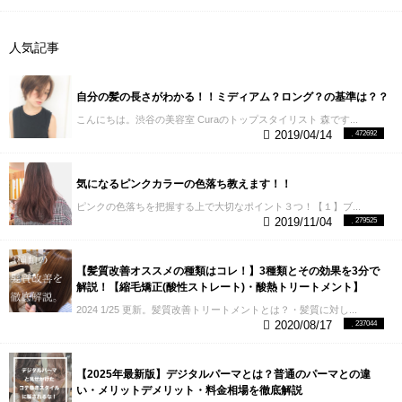
があっという間に過ぎました。また行きたいと思い
ます。
Curaのパーマのまとめ記事はこちら↓
【Cura
の口コミはこちらから】
【４】パーマに失敗する理
人気記事
由を知っている
これを言葉にして説明できる美容師
さんは数少ないと思います。
パーマがかからない失
敗の原因は✅アルカリ度が足りない✅還元値が足りな
自分の髪の長さがわかる！！ミディアム？ロング？の基準は？？
い✅還元剤の相性が悪いどれかもしくは複合です上記
こんにちは。渋谷の美容室 Curaのトップスタイリスト 森です...
を理解できればパーマがかからない失敗はほとんど
2019/04/14
472692
ありませんね???? pic.twitter.com/PmU2iCcTCr — 森
正臣@超パーマ美容師 (@mori_cura) December 11,
2019
少し専門用語を使ってしまいますが、パーマが
気になるピンクカラーの色落ち教えます！！
かからない失敗をしてしまう原因は３つ
・アルカリ
度が足りない
・還元値が足りない
・還元剤の相性が
ピンクの色落ちを把握する上で大切なポイント３つ！【１】ブ...
悪い
この３つです。
上記の３つがどういうこのなの
2019/11/04
279525
か理解していない美容室にいってしまうと失敗の可
能性は格段に上がります。
パーマに失敗してしまう
美容師さんはなぜ失敗したのかわかっていないこと
【髪質改善オススメの種類はコレ！】3種類とその効果を3分で
が９割です。
ブログやSNSなどをチェックしてパー
解説！【縮毛矯正(酸性ストレート)・酸熱トリートメント】
マに詳しそうかの確認もしておくといいと思いま
2024 1/25 更新。髪質改善トリートメントとは？・髪質に対し...
す。
上記の３つの パーマに失敗してしまい理由を排
2020/08/17
237044
除することができる美容室がかからない、弱すぎる
という失敗をなくすことができます。
【５】スタッ
フにパーマかけてる人が多い
※プロフィール写真で
【2025年最新版】デジタルパーマとは？普通のパーマとの違
す。
これはかなり大切です。
パーマをかける時に色
い・メリットデメリット・料金相場を徹底解説
んな工程があります。
タオルターバンしたり、薬剤