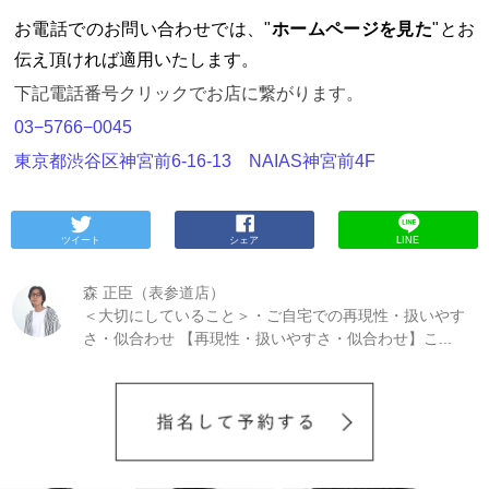
のパーマが上手い大人め美容室Curaのトップスタイ
リスト 森が パーマが上手い美容院の理由とCuraがパ
お電話でのお問い合わせでは、"
ホームページを見た
"とお
ーマに強い理由を同時にわかりやすく解説していき
伝え頂ければ適用いたします。
たいと思います。
パーマで失敗経験がある方は必見
です☆
【読んで欲しい方】 ・パーマをかけたい！ ・
下記電話番号クリックでお店に繋がります。
ヘアセットが苦手。 ・美容室探し中。 ・パーマに失
敗されてしまいトラウマがある。 ・自分の髪質でパ
03−5766−0045
ーマができるかわからない。 ・パーマがかかりづら
東京都渋谷区神宮前6-16-13 NAIAS神宮前4F
い
【この記事を読むメリット】 ・パーマが上手い美
容室の理由がわかる。 ・パーマの美容室選びの参考
になる。 ・パーマに詳しい現役美容師が書いている
→森 正臣の実績/Profile
「パーマに絶対失敗しなくな
い！」
そんな方の美容室選びの参考になれば幸いで
ツイート
シェア
LINE
す。
【１】パーマが上手い美容室はパーマ比率が高
い？
パーマ比率とは？？
お店の一ヶ月のお客様の総
森 正臣（表参道店）
人数に対してパーマのお客様が何人いらっしゃる
＜大切にしていること＞・ご自宅での再現性・扱いやす
か。
ということです。
例えば月に1000人のお客様が
さ・似合わせ 【再現性・扱いやすさ・似合わせ】こ...
来たとして、100人の方がかけたとします。
そうす
ると全体の1割のお客様がパーマをかけたことになり
ます。
だいたいの美容院だと1〜2割くらいなんです
が、
美容室Curaは【3割を超え】です。
ちょっとし
た差にみえますが、これはかなり大きい差になりま
す。
【2019年のパーマ比率を公開】年間パーマ比率
は48%ピッタリ。年間指名技術売上のアベレージは7
桁超。・断らない・失敗しないことでパーマ比率は