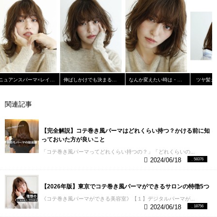
飛躍します。パーマノウハウは【ブログ】
→https://t.co/Nwm3JWnhxA【YouTube】
→https://t.co/GaNFfRcCW9で無料公開しています。
pic.twitter.com/8Blvh3AozX — 森 正臣@超パーマ美
容師 (@mori_cura) February 5, 2020
これは僕個人の
去年のパーマ比率ですが、僕個人だとこれくらいで
す。
この数字を公開する美容師は少ないと思います
が、今回は思い切って公開してしまいます笑
おそら
く日本でも驚異的なパーマ比率を誇っていると思う
ニュアンスパーマ×レイヤーカット
伸ばしかけでも決まる！外ハネミディ☆
なんか変えたい時は・・・顔まわり！
ツヤ髪カ
のでこの記事への信頼性はあると思います。
なの
で、今回はパーマの上手い理由を紹介したいと思い
ます。
パーマ比率について詳しくは、
【２】全国の
関連記事
美容師さんに向けてのパーマ講師が多数在籍
なんか
自慢みたいになってますが、これはすごいことだと
思います。
僕自身もそうですが日本を飛び越えて海
【完全解説】コテ巻き風パーマはどれくらい持つ？かける前に知
外の美容師さんに向けてセミナーをしたり、
美容師
っておいた方が良いこと
さんに向けて技術を発信する美容業界紙にもパーマ
の技術依頼を受けています
美容業界紙のパーマ特集
「コテ巻き風パーマってどれくらい持つの？」「どれくらいの...
で髪質に合わせた薬剤選定で出させていただきまし
2024/06/18
58376
た。
・薬剤知識パーマの構成
・パーマのためのカッ
ト
・傷まない薬剤選定の仕方
など日々研究した内容
を、しっかりと他サロンさんにアウトプットして教
【2026年版】東京でコテ巻き風パーマができるサロンの特徴5つ
えています。
なのでうちに在籍しているスタイリス
《コテ巻き風パーマができる美容室》【１】デジタルパーマが...
トはパーマが全員上手いです。
なぜなら、その講師
2024/06/18
18756
と一緒に働いているからです。
日々ディスカッショ