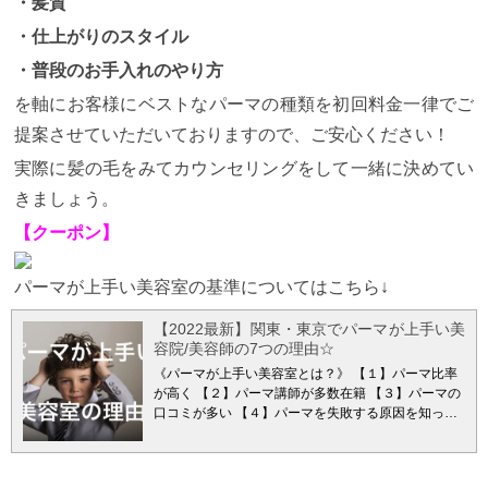
・髪質
・仕上がりのスタイル
・普段のお手入れのやり方
を軸にお客様にベストなパーマの種類を初回料金一律でご
提案させていただいておりますので、ご安心ください！
実際に髪の毛をみてカウンセリングをして一緒に決めてい
きましょう。
【クーポン】
パーマが上手い美容室の基準についてはこちら↓
【2022最新】関東・東京でパーマが上手い美
容院/美容師の7つの理由☆
《パーマが上手い美容室とは？》 【１】パーマ比率
が高く 【２】パーマ講師が多数在籍 【３】パーマの
口コミが多い 【４】パーマを失敗する原因を知って
いる 【５】パーマをかけているスタッフが多い
【６】パーマがスタイルが多い美容室 【７】東京
（表参道/原宿）エリアの美容室 です。 表参道/原宿