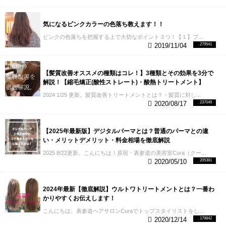
気になるピンクカラーの色落ち教えます！！
ピンクの色落ちを把握する上で大切なポイント３つ！【１】ブ...
2019/11/04
279541
【髪質改善オススメの種類はコレ！】3種類とその効果を3分で
解説！【縮毛矯正(酸性ストレート)・酸熱トリートメント】
2024 1/25 更新。髪質改善トリートメントとは？・髪質に対し...
2020/08/17
237049
【2025年最新版】デジタルパーマとは？普通のパーマとの違
い・メリットデメリット・料金相場を徹底解説
2025 8/22更新。こんにちは！原宿・表参道の美容室Cura（クー...
2020/05/10
205381
2024年最新【徹底解説】ウルトワトリートメントとは？一番わ
かりやすくお伝えします！
こんにちは。表参道ヘアサロンCuraでトップスタイリストをし...
2020/12/14
179842