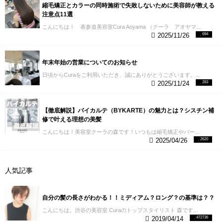
縮毛矯正とカラーの同時施術で失敗しないために美容師が教える
注意点11選
こんにちは！ 表参道美容室Cura Aoyama （クーラ アオヤマ...
2025/11/26
694
年末年始の営業についてのお知らせ
日頃からCuraをご利用いただき、誠にありがとうございます。...
2025/11/24
283
【徹底解説】バイカルテ（BYKARTE）の魅力とは？シスチン補
修で叶える理想の美髪
こんにちは！美容室クーラの森です！いつもは縮毛矯正やパー...
2025/04/26
2620
人気記事
自分の髪の長さがわかる！！ミディアム？ロング？の基準は？？
こんにちは。渋谷の美容室 Curaのトップスタイリスト 森です...
2019/04/14
472736