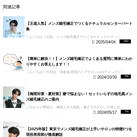
関連記事
【王道人気】メンズ縮毛矯正でつくるナチュラルセンターパート
集
こんにちは！以前、メンズ縮毛矯正でつくるナチュラルマッシ...
2025/04/04
3302
【簡単に解決！！】メンズ縮毛矯正でよくある質問に簡単にわか
りやすくお答えします！！
こんにちは！今回は、表参道/原宿のヘアサロンcuraでメンズリ...
2024/10/30
956
【梅雨対策・夏対策】癖で悩まない！セットいらずの地毛風メン
ズ縮毛矯正のご案内
これからの季節は、梅雨どきの湿気・暑さで汗をかいた時に出...
2024/05/17
704
【2025年版】東京でメンズ縮毛矯正が上手いサロンの特徴5つを
現役美容師が徹底解説