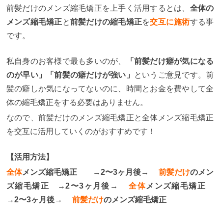
前髪だけのメンズ縮毛矯正を上手く活用するとは、
全体の
メンズ縮毛矯正
と
前髪だけの縮毛矯正
を
交互に施術
する事
です。
私自身のお客様で最も多いのが、
「前髪だけ癖が気になる
のが早い」「前髪の癖だけが強い」
というご意見です。前
髪の癖しか気になってないのに、時間とお金を費やして全
体の縮毛矯正をする必要はありません。
なので、前髪だけのメンズ縮毛矯正と全体メンズ縮毛矯正
を交互に活用していくのがおすすめです！
【活用方法】
全体
メンズ縮毛矯正 →2〜3ヶ月後→
前髪だけ
のメン
ズ縮毛矯正 →2〜3ヶ月後→
全体
メンズ縮毛矯正
→2〜3ヶ月後→
前髪だけ
のメンズ縮毛矯正