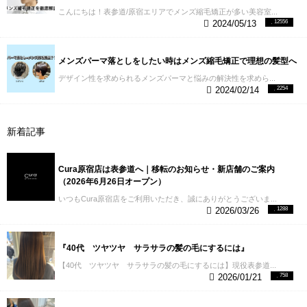
こんにちは！表参道/原宿エリアでメンズ縮毛矯正が多い美容室...
2024/05/13
12556
メンズパーマ落としをしたい時はメンズ縮毛矯正で理想の髪型へ
デザイン性を求められるメンズパーマと悩みの解決性を求めら...
2024/02/14
2254
新着記事
Cura原宿店は表参道へ｜移転のお知らせ・新店舗のご案内
（2026年6月26日オープン）
いつもCura原宿店をご利用いただき、誠にありがとうございま...
2026/03/26
1288
『40代 ツヤツヤ サラサラの髪の毛にするには』
【40代 ツヤツヤ サラサラの髪の毛にするには】現役表参道...
2026/01/21
758