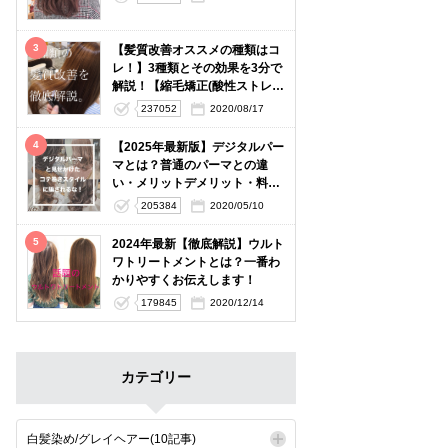
3
【髪質改善オススメの種類はコ
レ！】3種類とその効果を3分で
解説！【縮毛矯正(酸性ストレー
ト)・酸熱トリートメント】
237052
2020/08/17
4
【2025年最新版】デジタルパー
マとは？普通のパーマとの違
い・メリットデメリット・料金
相場を徹底解説
205384
2020/05/10
5
2024年最新【徹底解説】ウルト
ワトリートメントとは？一番わ
かりやすくお伝えします！
179845
2020/12/14
カテゴリー
白髪染め/グレイヘアー(10記事)