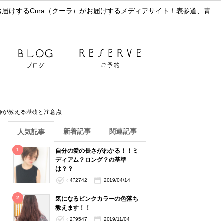
メンズ【実際どうなの！？】メンズ縮毛矯正とカラーって同時にできる？現役美容師が教える基礎と注意点|ブログ｜美容のスペシャリストがお届けするCura（クーラ）がお届けするメディアサイト！表参道、青山/美容院
師が教える基礎と注意点
新着記事
関連記事
人気記事
1
自分の髪の長さがわかる！！ミ
ディアム？ロング？の基準
は？？
472742
2019/04/14
2
気になるピンクカラーの色落ち
教えます！！
279547
2019/11/04