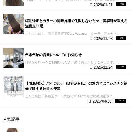
2026/01/21
754
縮毛矯正とカラーの同時施術で失敗しないために美容師が教える
注意点11選
こんにちは！ 表参道美容室Cura Aoyama （クーラ アオヤマ...
2025/11/26
691
年末年始の営業についてのお知らせ
日頃からCuraをご利用いただき、誠にありがとうございます。...
2025/11/24
280
【徹底解説】バイカルテ（BYKARTE）の魅力とは？シスチン補
修で叶える理想の美髪
こんにちは！美容室クーラの森です！いつもは縮毛矯正やパー...
2025/04/26
2610
人気記事