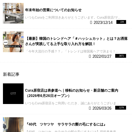
年末年始の営業についてのお知らせ
いつもCuraをご利用頂きありがとうございます。Cura原宿店/マ...
2023/12/14
229
【最新】韓国のトレンドヘア「＃ハッシュカット」とは？お洒落
さんが実践してる上手な取り入れ方を解説！
「今年大流行の予感？？」「トレンドは韓国風ヘアで決まり！...
2022/01/27
3871
新着記事
Cura原宿店は表参道へ｜移転のお知らせ・新店舗のご案内
（2026年6月26日オープン）
いつもCura原宿店をご利用いただき、誠にありがとうございま...
2026/03/26
1279
『40代 ツヤツヤ サラサラの髪の毛にするには』
【40代 ツヤツヤ サラサラの髪の毛にするには】現役表参道...