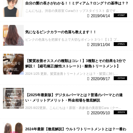
自分の髪の長さがわかる！！ミディアム？ロング？の基準は？？
こんにちは。渋谷の美容室 Curaのトップスタイリスト 森です...
2019/04/14
472687
気になるピンクカラーの色落ち教えます！！
ピンクの色落ちを把握する上で大切なポイント３つ！【１】ブ...
2019/11/04
279521
【髪質改善オススメの種類はコレ！】3種類とその効果を3分で
解説！【縮毛矯正(酸性ストレート)・酸熱トリートメント】
2024 1/25 更新。髪質改善トリートメントとは？・髪質に対し...
2020/08/17
237044
【2025年最新版】デジタルパーマとは？普通のパーマとの違
い・メリットデメリット・料金相場を徹底解説
2025 8/22更新。こんにちは！原宿・表参道の美容室Cura（クー...
2020/05/10
205374
2024年最新【徹底解説】ウルトワトリートメントとは？一番わ