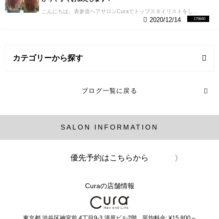
安心してお任せください。 美容師さん向けにケミカ
ただきます☆ あなたの髪の毛に合わせて最新技術を
くる感じがとてもお洒落です＾＾
気になる髪への負
ルの解説ブログも書いていますので、さらに詳しく
こんにちは。表参道ヘアサロンCuraでトップスタイリストをし...
駆使して全力を尽くして施術させていただきますの
担ですが、ハイライト部分に使うブリーチはファイ
知りたい方はぜひご覧ください。
お電話でのお問い
2020/12/14
179840
で安心してお任せください。 はじめての白髪染めに
バープレックスなどの「ケアブリーチ」がおすすめ
合わせでは、"ホームページを見た"とお伝え頂ければ
踏み出そうかお悩みの方はぜひコチラ参考にしてみ
です。 ブリーチで生じる負担をできる限り減らし
適用いたします。 下記電話番号クリックでお店に繋
てください。
美容師さん向けにパーマケミカルの解
て、安全に白髪ぼかしを楽しむことができます。
提
がります。 03−5766−0045 東京都渋谷区神宮前6-
説ブログも書いていますので、さらに縮毛矯正につ
供：ファイバープレックス
◆Q7.白髪染めの頻度はど
16-13 NAIAS神宮前4F
カテゴリーから探す
いて詳しく知りたい方はぜひご覧ください。
お電話
の位？ オススメは１ヶ月以内です！
大体１ヶ月に約
でのお問い合わせでは、"ホームページを見た"とお伝
１cm程伸びると言われてるので、１ヶ月経つ頃のは
え頂ければ適用いたします。 下記電話番号クリック
顔周りが特に気になってくると思います。なので、
白髪染め/グレイヘアー (3記事)
でお店に繋がります。 03−5766−0045 東京都渋谷区
特に白髪染めのお客様は１ヶ月以内のカラーをオス
ブログ一覧に戻る
神宮前6-16-13 NAIAS神宮前4F
スメ」しております。
そこで、Curaでは１ヶ月以内
のカラーのお客様に限りカラー料金を５０%off にさ
ヘアカラー (1記事)
せて頂いております。
白髪や明るめのトーンでプリ
ンが気になる方には、とても嬉しいシステム！！
是
SALON INFORMATION
非、ご活用ください！
【Before１ヶ月のリタッチ】
縮毛矯正 (6記事)
【After】 白髪染めの頻度に関して詳しくはこちら
↓
◆Q8.メンズが白髪染めするのにオススメは？ 白髪
髪の毛知識 (2記事)
ぼかしがオススメです！
名前は聞いた事あるけど、
優先予約はこちらから
一体何それ。とゆう感じの方も多いと思います。
や
り方はたくさんありますが、今回メンズの方にオス
髪質改善 (4記事)
スメするのはカレンシアカラーを使っていく方法で
Curaの店舗情報
す。
酸性のカラー剤なので、匂いも少なく髪のも負
担をかけずにカラーができます。 他にもしみないの
パーマ (17記事)
がいい所です！
カラー剤自体のベースの色味がグレ
ーなのと、 最小限にアルカリしか配合されてないの
東京都
渋谷区神宮前
4丁目9-3 清原ビル2階
平均料金: ¥15,800～