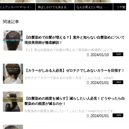
くらい一気に暗くします。 ２０トーンを染めていく
白髪染めを作っている人はわかりません。 そしてそ
使っているような状態です。
少しオーバーな書き方
それぞれです！！ 細かいことを言えば、毛先・表
には相当な染料（色の濃さ）が必要なのはなんとな
の白髪染めを誰かが使って染まらなかったというク
ニュアンスパーマ×レイヤーカット
伸ばしかけでも決まる！外ハネミディ☆
なんか変えたい時は・・・顔まわり！
ツヤ髪カ
をしましたが、１回や２回では大きく原因になった
面・過去の髪の履歴によってもダメージレベル等も
く想像できますよね。 なので白髪染めの仕上がりは
レームが来てもマズイはずです。。 その理由から市
りはしません。 積み重なることで原因になりうると
様々なのに 同じ強いお薬を使っていいのか？更にム
暗い仕上がりになりやすいのです。
そしてこれだけ
販の白髪染めはどんなに太くて硬い髪の毛の方でも
言われています。
これが最近言われているヘアカラ
ラになる恐れも多いにあります。
でもそうなったら
関連記事
のアップダウンを１つのカラーで行うということは
染まるように、法律上作っていい薬剤パワーのギリ
ー（白髪染め）に対する危険性、白髪の原因といわ
美容室で直そう！って気楽に思っても、限界はあり
相当なパワーが必要です。 薬剤にパワーがあるとい
ギリをせめて作られています。 ほとんどの方にとっ
れています。
【２】白髪対策方法 初耳の方には少し
ます。 入りすぎてしまった色素を抜くのに更に負担
うことは髪の毛への負担も大きいということに直結
て強すぎるのでかなりのダメージにつながります。
衝撃的な内容だったかもしれません。 しかし白髪に
をかける事になってしまったりもします。 気軽にで
します。
これが白髪染めと縮毛矯正の同時施術が難
【白髪染めで白髪が増える？】意外と知らない白髪染めについて
誰もが２５歳をすぎるとエイジングが始まり、２０
対する対処方法もしっかり用意しているので解説し
き安価ですが、やはりメリットだけではないですの
しい理由の一つ、超痛むというロジックです。
現役美容師が徹底解説！
歳の時の髪より生えてくる段階で水分も油分も減っ
ていきます。
⑴過酸化水素を除去する 上記では、過
でご注意を！！
でも、今色んな状況があると思いま
【３】白髪は痛みやすい
続いて２つ目の理由を解説
て生えてきます。 そんな髪の毛に強すぎる白髪染め
酸化水素を放っておくことが危険だと解説しまし
【１】実は白髪染めで白髪が増える？美容師の体感的にはどう...
す。どうしてもお家で！とゆう方にはこれがオスス
していきます。
これは誰しもに当てはまることで
をするのは危険なことは、お分かりいただけたける
2024/01/10
5345
た。 放っておかなければ、活性酸素になることもな
メです！ 次美容室行けるまで、これでリタッチがオ
は、ありませんが大体の白髪は痛みやすいです。 白
と思います。 美容室で自分の現在の髪質に合わせた
いので未然に防ぐことが可能です。 以外とここが解
ススメです。 市販カラーより極端に刺激・ダメージ
髪の明確な原因は未だにわかっていませんが、もっ
白髪染めをしてもらうのがはじめての白髪染めでは
説されていないことが多いので、ここがこの記事の
が少なく、ミネラル配合の頭皮トリートメントまで
ともポピュラーな原因として加齢が原因をされてい
安全策と言えます！
◆Q３.失敗しない！はじめての
【カラーがしみる人必見】ゼロテクでしみないカラーを目指す！
最大のポイントです。
具体的な除去方法としては、
入っています！！ やり方も箱にQRコードが付いてい
ます。 加齢による白髪の場合は、大体はエイジング
白髪染めオススメの３パターン 実際に私がサロンワ
・カタラーゼ ・ヘマチン が有効とされているので白
ますので、それを読み取ってもらえれば動画が見れ
ゼロテク？カラーで染みるのを防ぐ方法！こんにちは。curaの...
毛として考えます。
《エイジング毛って？》 エイジ
ーク（営業）で白髪染めはじめてお客様にご提案さ
髪染め後に後処理として上記のどちらかを使用して
ます！
色味もブラウン量が少なく、赤味を打ち消し
2024/01/01
4623
ング毛を僕なりにわかりやすく解説すると、
生えて
せていただく３つのパターンを紹介させていただき
いくことがおすすめです。
カラーの後はアルカリの
綺麗な色味です！ トーンなど、どれを選んだらいい
くる段階から痛んでいるイメージです。
健康な髪の
ます。 はじめての白髪染めで失敗してしまうとその
除去をしましょう！というワードはよく見かけます
かわからない方はぜひ担当美容師に選んでもらって
毛は毛髪内部の水分と油分が十分にあります。 さら
あと１〜２年くらいはその白髪染めの影響を受けて
が白髪化の促進を抑えるにはアルカリ除去ではな
ください。
◆はじめての白髪染めになかなか踏み出
【白髪染めの頻度を減らす】減らしたい人必見！どうやったら白
にそのバランスがキレイに取れています。
このバラ
しまいます。 はじめての白髪染めで失敗しないため
く、過酸化水素の除去が必須です。 もちろんアルカ
せない・・
そんな方にはこちらの記事がおすすめで
髪染めの頻度が減るのか！
ンスが崩れることで、髪の毛がうねったり、パサつ
にもぜひ参考にしていただけたらと思います。
▶︎パ
リ除去も必須なのですが、混合されてしまっている
す！ こちら↓ お悩み解決の参考になると思います！
いた感じとして出ます。 エイジング毛は髪の毛が生
ターン① 根元だけ白髪染めをする 今されてるカラー
白髪染めの頻度を減らしたい！こんにちは！curaのちひろです...
ことが多いので注意です。 アルカリ除去では過酸化
えてくる段階で本来あるべき、水分と油分が少ない
の明るさにもよりますが、だいたい１０トーン位ま
2024/01/01
2325
水素は除去できません。
⑵過酸化水素を使わないヘ
状態になって生えてきます。 その量は２０歳をピー
でなら毛先はそのままのファッションカラーをいつ
アカラーをする 過酸化水素が白髪の原因になるとさ
クに徐々に下がってきます。
対して健康毛もダメー
も通り使用し、根元のみ白髪染め（グレイカラー）
れているので、あえて使わないでヘアカラーをする