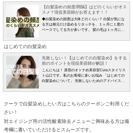
験がある方、すでに縮毛矯正をしてビリビリになっ
までご覧いただけたらと思います。
【読んで欲しい
てしまった方以外と多いです。
今回は毛髪知識と薬
【白髪染めの頻度/間隔】はどのくらいがオス
方】
・白髪に悩まされている
・最近一本見つけて不
剤知識を使って解決方法をお客様向けに少しマニア
スメ？現役美容師がお答えます！！
安になってきた方
・白髪改善に興味のある方
具体的
ックに解説していきます。
【読んで欲しい方】
・白
な対策方法についても解説していきますので最後ま
◆白髪染めの頻度は大体どのくらい？ 白髪が気にな
髪染め、くせ毛に悩まれている方
・すでに縮毛矯正
で読んでいただければきっと参考になるはずです。
る方は根元だけ染めるリタッチを、１ヶ月に１度の
に失敗されてしまっている方
・白髪と共にクセが気
【１】白髪になる５つの原因
早速本題に入っていこ
ペースでしてる方が多いです。 髪の毛は１ヶ月に平
になってきた方
・縮毛矯正をずっとやられていて白
うと思います。 白髪の話題になると絶対に出てく
均して約１cm伸びます。 なので１ヶ月経つと、トッ
髪が気になってきた方
少しマニアックな内容にはな
る、
⑴加齢 ⑵遺伝 ⑶生活習慣 ⑷ストレス ⑸●●●●
上
プの分け目に２cm位のリタッチラインが見えてくる
ると思いますが、有益な情報になると思うので最後
記の４つは散々出てきますよね。 今回の本題は⑸で
ようになってしまいます。 トップはもちろんの事、
はじめての白髪染め
までご覧いただければと思います。
《この記事を書
す。
⑴加齢 加齢によって髪の毛の色をつける力が弱
１番気になるのは皆さんお顔周りだと思います。 き
いている人》 森 正臣 自己紹介を簡単に都内で１３
まり白髪が生えてくる
⑵遺伝 髪の毛の遺伝で一番強
ちんと根元が染まってると、お顔周りもパッと明る
失敗しない！【はじめての白髪染め】をする
年美容師をやっていてパーマや縮毛矯正のような薬
く受けるのは母方の父の影響が大きいようなので自
く見えるので、気分を上げるためにも１ヶ月以内の
前のポイントを現役美容師が解説！
剤を扱う施術が得意な美容師です。（※パーマと縮
分のおじいちゃんの髪の毛 の状態を確認してみまし
頻度でリタッチをオススメしています。
◆毎回、毛
毛矯正の原理は同じです。） ※新美容出版の経営と
こんにちは！ 原宿のオトナめ美容室Curaスタイリス
ょう
⑶生活習慣 現代人は不規則な食生活、コンビニ
先まで染めた方がいいの？ 毛先の色など気にならな
サイエンス２０２２年４月号にて酸性ストレート企
ト山口です。
私のお客様に多いお悩み 「はじめての
のお弁当など乱れがちそれによって今までよりも、
い様であれば、毎回染める必要はないです。 髪への
画 ※新美容出版SHINBIYO２０２３年5月号にて縮毛
白髪染めについて」 失敗しないためのアドバイスを
白髪や薄毛の進行が進んでいるとも言われています
負担を考えると、毛先の褪色が気になったら染めた
矯正とカラーの同時施術企画 縮毛矯正/酸性ストレー
よくあるQ&A形式でお答えしていきます。 実際に私
⑷ストレス 江戸時代に比べると一日の情報量は４０
り、２回に１回の頻度で毛先を染めたりでいいと思
トともに紙面に出させていただくくらいには勉強で
がサロンワークでお客様にご提案させている内容を
０倍に増えているようです。 人間の脳は江戸時代か
います。 Curaではトーンダウンしたい・少しだけお
きていると思うので、この記事はある程度信頼はし
踏まえて、書いていきますので他記事にはないリア
らそこまで進化していないので著しい時代の変化で
色味を入れたい方には【ピグメントカラー】もご用
ていただけると思います。 美容師さん向けに薬剤ケ
ルな内容になると思いますのでぜひ参考にしていた
クーラで白髪染めしたい方はこちらのクーポンご利用くだ
ストレスを抱えやすい環境に変化しています。
バラ
意しております。 【ピグメントカラー】は髪を明る
ミカルを教えるYouTubeチャンネル、ブログやって
だければと思います！ オトナ女子世代が抱えてる悩
ンスのとれた食事をして、よく眠って、適度な運動
くする力を持っていない、微アルカリタイプのカラ
さい！
おりますので情報の信頼性を確認されたい方はぜひ
みの一つに白髪の問題があると思います。 そして白
をして、ストレスをためないようにしましょう！
上
ー剤です。 色味も豊富にあるので、なりたい色味や
チェックしてみてください！ →ブログ：パーマ塾
髪染めをはじめるタイミングの分岐点が３０〜４０
が出来たら苦労はしませんし、実際にやってみると
今のベースカラーに合わせ調合できます。
他にもカ
対エイジング用の活性酸素除去メニューご興味ある方は備
→YouTube：パーマ塾 ↪︎森 正臣のプロフィール
代。（私も３０代です） 朝の支度やメイクの際に、
その行動によって白髪が生えてこないのかわからな
ラー剤に混ぜるタイプのトリートメントや酸性のカ
【１】そもそもなぜ縮毛矯正と白髪染めの両立が難
ふと見えてしまった白髪。まさか！と思って見て見
考欄に書いていただけるとスムーズです。
いですよね？
今回せっかくブログを書くので他ブロ
ラー剤等、色んなタイプがありますのでまたブログ