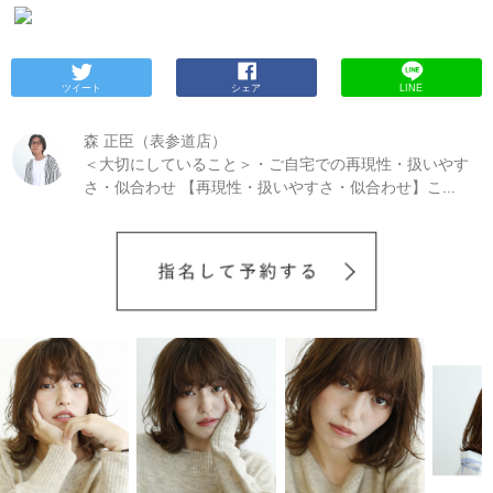
しいのか？
理由は２つ
・白髪染めは超痛む ・白髪は
ぬふりしたくなりますよね、、。 顔まわりに集中し
グには書かれていないような切り口でブログを書い
に書いていこうと思います。 ◆白髪染めのダメージ
痛みやすい
僕が考える理由はこれです。
下の要目で
てあったり、他の髪の毛と比べて太く目立っていた
ていきたいと思い、今回は多く語られていない。
５
を抑えるには？ まずは白髪染めによる頭皮へダメー
順番に解説していきます。
【２】白髪染めは超痛む
り気になります。
オトナ女子には憎き白髪。
「普
つめの原因について掘り下げていきます。
⑸白髪染
ジを抑えるには、スプレータイプの保護オイルを使
白髪染めは仕上がりが暗いのであまりダメージする
段カラーをしてるんだけど、やっぱり白髪が出てき
め
衝撃かもしれませんが白髪染めによって白髪が増
って 頭皮にオイルでひと膜張ってあげるのがオスス
印象はないですが実際の髪の毛はめちゃくちゃ明る
て気になる。」 「元々一部分のみ目立つ白髪がある
ツイート
えているのではないかというように言われていま
シェア
LINE
メです。 顔まわりには粘性のある、ミネラルオイ
くなっています。
イメージをしやすくするために極
けど、どうしたらいいのかわからない。」 「白髪染
す。 正確にはヘアカラー全般です。
さらに詳しく掘
ル・ワセリン等ベースのクリームを塗って保護して
端な言い方をしますが、髪の毛は明るければ明るい
めはいつから始めたらいいんだろう。。」 「自宅と
り下げていくとヘアカラーや白髪染めは １剤：染料
いきます。 白髪染めの色素は濃いので顔まわりの色
森 正臣（表参道店）
ほど痛んでいます。
ではなぜ白髪染めは髪の毛を明
美容室でやるのは、どっちがいい？」 「白髪染めの
（アルカリ剤） ２剤：過酸化水素 を混ぜて使います
素沈着を防ぐ目的だったり、顔周りは皮膚が薄いの
るくする必要があるのか？
《白髪染めのメカニズム
＜大切にしていること＞・ご自宅での再現性・扱いやす
頻度はどの位？」 「メンズが白髪染めするのにオス
１剤：染料（アルカリ剤）→
アレルギーの原因にな
で荒れやすいので 念のため保護しておくのがオスス
を簡単に解説》
白髪は髪の毛の明るさレベルでい
スメはある？」 今回はこんなお悩みをお持ちの方に
さ・似合わせ 【再現性・扱いやすさ・似合わせ】こ...
り得る ２剤：過酸化水素 →
白髪、薄毛の原因にな
メです。
◆Curaの白髪染め・カラーが人気な理由
うと、MAXに明るいです。 そして黒髪（地毛）は
参考になると思います。 ぜひ最後までご覧くださ
り得る
《染料》 染料の中には、ジアミンという成分
は？ ・Curaの白髪染めが人気の理由は、豊富な種
MAXに暗いです。
仮に白髪を２０レベルとしたとき
い！
◆Q１.普通のカラーと白髪染めの違いって？ ま
が発色のために含まれていることがほとんどです。
類・色味がある →なので、色の幅が広い！デザイン
と 黒髪が６レベルとしたとき
希望のヘアカラーのト
ずは基本をおさらいしましょう！ 「そもそも普通の
このジアミンは花粉のようにもともと持っている抗
の幅が広がる！優しいお薬等で髪の負担を軽減しな
ーンが９レベルだとします。 そうしたときに白髪染
カラーと白髪染めは何が違うの？」 はじめて白髪染
体の容量を超えるとアレルギーとして反応します。
がらカラーができる。
・高濃度炭酸泉を使用して、
めは 黒髪を４トーンアップ（希望の明るさより少し
めをさせる方は、疑問に思われると思います。 髪の
《過酸化水素》 カラー剤の染料を酸化させることで
ケアできる →アルカリ除去もしてくれるので、その
あげます１０トーンを目指す） 白髪を１１トーンダ
毛は、地毛の黒い髪に対して、白髪は三倍ほど染ま
ヘアカラーは発色します。 しかし酸化は人間によっ
後の色持ちも良くなる！
・施術前にしっかり保護ス
ウン させる必要があります。
矛盾しているのがわか
りにくいと言われています。 そんな染まりにくい白
てあまりいいものではありません。 酸化＝加齢 とと
プレー・保護オイルでケア →お顔周りの色素沈着を
りますよね？ 通常ヘアカラーをオーダーするときは
髪も染まるように作られたのが、白髪染めです。 フ
らえてもいいくらい酸化と加齢は密接な関係です。
防いだり、頭皮にオイルでひと膜張って頭皮にも優
・明るくするか ・暗くするか ・現状維持か
選びます
ァッションカラーより三倍ほど染料が濃いので、暗
それが頭の上で行われることで、人為的に老化が進
しく。
・ヘッドスパ、トリートメントと組み合わせ
よね？
白髪染めに関しては明るくもするし、暗くも
い色味しかできないと言われているのです。
◆Q２.
んでしまうというのが間接的な白髪の原因になりま
て、リフレッシュできる →プチメニュー(10分程 +
します。 もう少し掘り下げていくと、白髪染めは黒
はじめての白髪染めは市販と美容室はどっちがいい
す。
※補足しておくと過酸化水素をほおっておくと
¥1000〜)もご用意しておりますので、気軽に体感ま
髪を限界までリフトします。 メーカーによりますが
の？ A.美容室一択です！ これは美容師だから言って
活性酸素になってしまい、その活性酸素が毛母細胞
すよ。
◆美容室と自宅でやるのは、どっちがいい？
１０トーンくらいまではリフトしているはずです。
いるわけではなく、大切な髪の毛のことを考えると
を攻撃してしまいメラノサイト色をつける組織が傷
市販のカラー剤は、どんな人が使っても同様の効果
そうして明るくなった黒髪を白髪を巻き込んで２０
必然的に美容室での白髪染めがおすすめです！ なぜ
つけられると考えられています。
使いたくはないけ
が期待できる様にと強い処方になっています。 納得
トーンの明るさから今回希望の９トーンまで染まる
かというと市販の白髪染めは誰がその商品を使うか
ど髪の毛を染めるためには仕方なくどのメーカーも
ですよね！ でも、皆さんそれぞれ髪の状態や毛質も