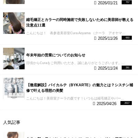
ティクルを浮かして毛髪内部に薬剤を効かせてカラ
2026/01/21
757
みてください。 ▼ファッションカラーに白髪染めを
０秒から１分でOKです。 しかもやる場所は簡単耳の
ーや縮毛矯正を行います。
同時にアルカリが髪の毛
ミックスしたお客様 もしかしたらこのように対応し
すぐ上をグリグリするだけです。 全体やらなくても
へのダメージの原因にもなりますし、エイジング毛
てくれる美容師さんは少ないかもしれませんが、信
いいの？ と思われる方もいらっしゃるかもしれませ
のような弱っている髪の毛はそのアルカリに耐えら
頼できる美容師さんに相談してみるといいと思いま
縮毛矯正とカラーの同時施術で失敗しないために美容師が教える
んが、頭皮の血管は首の太い血管から耳の上を通っ
れず痛んでしまったり、ビビってしまいます。
《白
す！ 暗いカラーしかできない印象の白髪染めです
注意点11選
て頭の細い血管に血が巡っています。
大きな血管の
髪染め/縮毛矯正同時施術（例》
仮にアルカリダメー
が、こんな風に工夫すればファッションカラーに近
流れをよくすることで効率よく頭皮全体の血流をよ
こんにちは！ 表参道美容室Cura Aoyama （クーラ アオヤマ...
ジ10がアウトだとしたら
・白髪染め８＋縮毛矯正５
いかたちで染めることができます。
白髪染めを使い
くすることが見込めます。
おすすめはシャンプーで
2025/11/26
693
＝１３
で髪の毛はアウトです。
しかし縮毛矯正のア
ながらも、柔らかな色味にできますよ！ 透明感のあ
頭を洗う時に３０〜６０秒やってあげるといいと思
ルカリダメージをコントロールできるとしたら、
・
るヘアカラーを目指したい方にはコチラの記事もオ
います。 湯船に浸かりながらでもOKです！
あとは
白髪染め８＋縮毛矯正１＝９
ギリギリ１０以内に抑
ススメです↓
◆Q４.白髪染めはいつからはじめるべ
食生活ですが、僕は食事の専門家ではないので解説
年末年始の営業についてのお知らせ
えることが可能です。
「縮毛矯正の薬剤をそんな弱
き！？ いつからはじめようかお悩みの方には A.白髪
は避けておきます。
⑵白髪染め予防用品、対策用品
日頃からCuraをご利用いただき、誠にありがとうございます。...
くしたら今度は逆にクセが伸びないんじゃない
が気になったらすぐに対処する ようにお伝えしてい
を使う これは最近出てきた商品になりますがダーク
2025/11/24
281
の？」
という疑問をお持ちの方もいらっしゃるかも
ます。 白髪染めと言っても上記で述べた通り色んな
ニルいう白髪を黒毛に戻すべく開発された塗布用の
しれませんが、
アルカリの強さ＝薬剤の強さではな
方法があります。 ０か１００で白髪染めを考えてし
商品があります。
ダークニル
《機能/特性》 ・白髪
いんです。
クセを伸ばす力は還元力という別のカテ
まうとハードルは高くなってしまいますが、白髪染
が生えている毛根のメラニン色素を形成 ・抗酸化力
【徹底解説】バイカルテ（BYKARTE）の魅力とは？シスチン補
ゴリーに属しているのでアルカリ度が下がったから
１０もあると思うと挑戦しやすくなるなりません
があるので、頭皮、毛根の酸化ストレスを軽減
《有
修で叶える理想の美髪
といって直接的にクセが伸びなくなるということは
か？ そんな思いで私は白髪が気になりはじめている
効成分》 ①タキシフォリングルコシド 抗酸化物質で
ないです。
それ以上に白髪染めのアルカリの力を使
方には、すぐに対処してしまっていいのではないか
こんにちは！美容室クーラの森です！いつもは縮毛矯正やパー...
毛根の色素を形成させる幹細胞に働きかける ②N-ア
って普通ならかからない弱いアルカリ度で縮毛矯正
とご提案させていただいております！
◆Q5.白髪染め
2025/04/26
2617
セチルチロシン 毛髪にメラニンを発現させるのを助
をかけることが可能になります。
このコントロール
を使ったヘアカラー仕上がり 白髪染めをすると ・明
ける
実際に僕のお客様やお店にご来店いただいてい
は、通常の美容室ではなかなか難しいかもしれませ
るさ ・透明感 ・寒色系（アッシュ系/マット系） は
るお客様に使っていただいておりますが、かなりの
ん。 準備がないとまず出来ないのです。
なのでいつ
でにくくなる障害は絶対におきてしまいます。 ブラ
確率で効果を実感していただけています。
こちらの
人気記事
もの美容師さんに白髪染めと縮毛矯正の同時施術を
ウン味、 やはり美容室で、お客様の髪の毛の状態に
商品を使う前に前提として抑えておいてほしいの
断られてしまったり、どちらかを選ぶようにおすす
合わせたカラー剤の選定でやってもらうのが１番オ
が、髪の毛における変化はいい面も悪い面もだいた
めされたらどちらかを選んでおくべきです。
しかし
ススメです。
上記の様な白髪染めの方法が出来るの