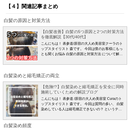
【４】関連記事まとめ
白髪の原因と対策方法
【白髪改善】白髪の5つ原因と2つの対策方法
を徹底解説【30代/40代】
こんにちは！
表参道/原宿の大人め美容室クーラのト
ップスタイリスト 森です。
今回は僕のお客様にもっ
とも聞くお悩み
白髪の原因と対策方法
について解説
ブログ書いていこうと思います。
突然ですが皆さん
は２０２１年現在の日本人の平均年齢をご存知でし
ょうか？
なんと４９歳です。
結構衝撃的な数字です
よね？
４９歳になって白髪がない人ってなかなか少
白髪染めと縮毛矯正の両立
ないと思います。 さらに日本人の平均年齢が４９歳
ということは大体の人に白髪が生えていると言って
【危険!?】白髪染めと縮毛矯正を安全に同時
も過言ではありません。
そんな中で悩まれている方
施術していくための解説ブログ
をたくさんいらっしゃるのではないでしょうか？ 最
こんにちは！ 表参道 /原宿の大人め美容室 Curaのト
近は２０代後半からでも白髪に悩まされている方も
ップスタイリスト 森です。
今回は質問の多い、
白髪
いるくらいです。
今回はなぜ２０代前半からでも、
染めしている人は縮毛矯正できないの？
というテー
白髪が生えてくる方がいるのか？ 若白髪には遺伝や
マで毛髪科学が得意な美容師としてお客様向けに他
ストレス以外にも色々理由があると考えられていま
記事ない切り口から解説していきたいと思います。
す。
今回はそんな少し踏み込んだところまでわかり
白髪染めをしていて縮毛矯正を断られてしまった経
白髪染め頻度
やすく解説していきたいと思いますので、ぜひ最後