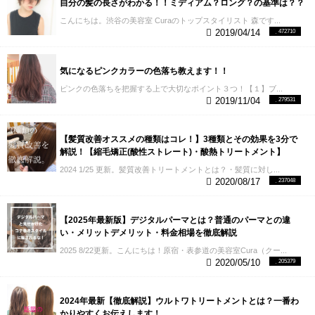
い半年後に効果が出てきます。
突然白髪が増えた場
自分の髪の長さがわかる！！ミディアム？ロング？の基準は？？
どうしてもクセを伸ばしたいという方もいらっしゃ
も美容師ならではの技術です。
白髪染めは色素がと
合も、今から半年前に強いストレスがかかったこと
ると思います。 そんなときは薬剤コントロールに長
ても濃いです。
なので、ホームカラーだと毛先まで
こんにちは。渋谷の美容室 Curaのトップスタイリスト 森です...
が原因だったりします。 なので頭皮ケアも半年は使
けた美容室で縮毛矯正を上手にしてもらうようにし
2019/04/14
472710
一色で染めていくので、
毛先が暗くなりすぎたり、
っていただくことを前提におすすめしています。
白
ましょう！
美容師さん向けに縮毛矯正の薬剤につい
強いパワーが必要ない箇所にも強いパワーのお薬を
髪改善が半年続けられる方にぜひおすすめの商品で
て解説した動画がありますので、興味のある方はぜ
使っちゃう事になるので、状態や履歴をみて
きちん
す。 抗酸化作用のあるスプレーローションは多くな
ひみてみてください。
【５】白髪染めと縮毛矯正を
気になるピンクカラーの色落ち教えます！！
とプロに選定してもらった方が後々の美髪にも繋が
いのでまだ白髪がない方の予防としてもとてもいい
同時に施術するときどっちが先？ 白髪染めと縮毛矯
っていきますので、
「まあいっか！」とはならず将
商品ではないかと思います。
【４】白髪の原因と対
ピンクの色落ちを把握する上で大切なポイント３つ！【１】ブ...
正を同日、もしくは少し間隔をあけて施術したいと
来の自分の髪に為にも、美容室でカラーをするのを
2019/11/04
279531
策方法解説動画
いかがでしたでしょうか？ 白髪の原
きにどちらを先に施術した方がいいか解説しておき
オススメします！
【オリーブベージュ】
【暗めのブ
因は白髪染めということ可能性もある今、しっかり
ます。 A.縮毛矯正が先です！ 理由は縮毛矯正剤によ
ルージュ】
【明るめグレージュ】
◆Q6.出来れば白
と原因になりうるとされている過酸化水素をそのま
ってカラーが落ちるというところと、薬剤コントロ
髪染めしたくない 現在では「脱白髪染め」という言
まにしないことで、予防と対策をすることが健康な
【髪質改善オススメの種類はコレ！】3種類とその効果を3分で
ールがしやすいという理由です。 白髪染め後に縮毛
葉が流行っているように「できれば白髪染めしたく
髪の毛を維持するために大切だと思います。
Curaで
解説！【縮毛矯正(酸性ストレート)・酸熱トリートメント】
矯正ができないというわけではありませんが、おす
ない」と言うお声もたくさん頂きます。 そんな方に
は全ての薬剤施術の後に過酸化水素、アルカリ除去
2024 1/25 更新。髪質改善トリートメントとは？・髪質に対し...
すめは縮毛矯正を先に施術することです。
【６】白
おすすめなのは、ハイライトを使った「白髪ぼか
に炭酸泉を使いますが、それよりもさらに白髪に対
2020/08/17
237048
髪染めと縮毛矯正同日同時施術ビフォー/アフター
し」と言う染め方です。
↓ ↓ ↓
するケアをしたいという方のために裏メニューとし
Before After 適切な縮毛矯正の薬剤コントロールがで
↓
実際に白髪ぼかしで「脱白髪染め」を初め
てカタラーゼの後処理も用意があります。
初めての
きれば最小限のダメージで白髪染めと縮毛矯正を施
るお客様です。
下の写真は染める前の状態です。 根
方で裏メニュー希望される方は、過酸化水素除去も
【2025年最新版】デジタルパーマとは？普通のパーマとの違
術することも可能です！ ぜひお悩みの方はご相談く
元には伸びてきた白髪が確認できます。 今回はいつ
しくはカタラーゼ処理希望と予約の詳細欄にご記入
い・メリットデメリット・料金相場を徹底解説
ださい。 【７】白髪の原因と対策方法 お客様向けに
もより明るめのカラー希望でしたが、毛先をすべて
いただけるとスムーズにご案内できますので気にな
わかりやすくブログ、動画解説しているので、参考
脱色してしまうと髪に負担がかかりすぎてしまうの
2025 8/22更新。こんにちは！原宿・表参道の美容室Cura（クー...
る方は気軽にお問い合わせください。
ぜひこちらの
にしてみてください！
白髪染めと縮毛矯正を同日に
で このようにハイライトを入れて、白髪をぼかしな
2020/05/10
205379
クーポンご利用ください！ はじめての白髪染めに踏
施術されたい方は↓クーポンご利用ください。 備考欄
がら明るさをつくっていきます。 仕上がりはこのよ
み出そうかお悩みの方はぜひコチラ参考にしてみて
に白髪染めも同時にされたいとご記入ください！施
うになります。 ↓ ↓ ↓ ↓ 髪
ください。
あなたの髪の毛に合わせて最新技術を駆
術時間は４時間ほどです。
・希望スタイル ・髪質 ・
に明るさも出つつ、しっかり白髪をカバーしていま
2024年最新【徹底解説】ウルトワトリートメントとは？一番わ
使して全力を尽くして施術させていただきますので
髪の毛の履歴 に合わせてベストな施術を選ばせてい
す。 極細のハイライトがベールのように明るさをつ
かりやすくお伝えします！