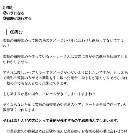
①痛む
②ムラになる
③白髪が進行する
①痛む
市販の白髪染めって髪の毛のダメージレベルに合わせた商品ってないですよ
ね？
市販の白髪染めを作っているメーカーさんは実際に誰がその商品を店頭でとる
かわかりません。
できれば優しいヘアカラーでダメージが少ないようにしたいですが、もし太毛
で剛毛の髪質の方がその薬剤を手に取った場合、染まりが悪くなりそうなのは
一般の方でもなんとなく想像はできます。
もし染まりが悪い場合、クレームがきてしまいますよね？
そうならないために市販の白髪染めや普通のヘアカラーも薬事法で作っていい
限界近くで作ります。
それはほとんどの方にとって薬剤が強すぎるので結果痛んでしまいます。
一方美容室での白髪染めは経験を積んだ美容師がお客様の髪の毛に合わせて綺