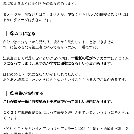
麗に染まるように薬剤をその都度調節します。
ダメージが一切ないとは言えませんが、少なくともセルフの白髪染めよりはは
るかにダメージは少ないです。
②ムラになる
自分では自分を上から見たり、後ろから見たりすることはできません。
均一に染めるなら第三者にやってもらうのが、一番ですね。
注意点として補足しないといけないのは、
一度髪の毛がヘアカラーによってム
ラになってしまうと直すのが非常に困難になるという点があります。
はじめのほうは気にならないかもしれませんが、
あとあと綺麗にしたいときに直らないということもあるので注意が必要です。
③白髪が進行する
これが僕が一番に白髪染めを美容室でやってほしい理由になります。
２０２１年現在白髪染めによって白髪を進行させているというように考えられ
ています。
どういうことかというとアルカリヘアカラーは染料（１剤）と過酸化水素（２