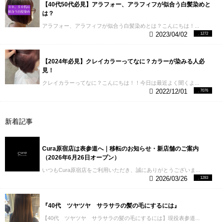
ジによって水分、油分が減少してパサついた感じに
を使用していくのがオススメです！ ▼１０トーンは
【40代50代必見】アラフォー、アラフィフが似合う白髪染めと
という選択肢もあると思います。
過酸化水素を使わ
なります。
こんな感じで白髪（エイジング毛）とい
だいたいこれくらい↓ そうすることで根元の白髪は染
は？
ないヘアカラーには大きく分けて２パターンありま
うのはスタートから痛んでいる状態に上記で解説し
めつつ、毛先はいつも通りのファッションカラーの
す。 ・ヘアマニキュア/コーティングカラー ・ヘナカ
アラフォー、アラフィフが似合う白髪染めとは？こんにちは！...
たハイパワーな白髪染めをした上にさらに縮毛矯正
明るさをとっておけます。 ▼実際に根元だけ白髪染
ラー
上記の２種類は過酸化水素を使わないヘアカラ
2023/04/02
1272
をやっていくってかなりリスキーそうですよね。
長
めをさせていただいているお客様
▶︎パターン② ポイ
ーになるので、上記のどちらかで染めていくのも対
くなりましたが上記が白髪染めをしている髪に縮毛
ントで白髪部分に白髪染めを塗布 はじめて白髪染め
策方法として有効です。
過酸化水素を使わないとい
矯正が難しい理由です。
そしたら白髪染めか縮毛矯
に踏みきろうと思うときに、ほとんど白髪になって
う最大のメリットがありつつ、少しデメリットもあ
【2024年必見】クレイカラーってなに？カラーが染みる人必
正かを選ばなければいけないのか？
A.そんなことは
いる方は少なくだいたいポイントで白髪がある方が
ります。
《ヘアマニキュア/ヘナカラー》
〈メリッ
見！
ありません。
次の項目では、縮毛矯正と白髪染めを
多いです。 そんな方には部分的に白髪染めを塗布し
ト〉 ・過酸化水素を使わない
〈デメリット〉 ・選べ
一緒に安全に施術できる方法について解説していき
クレイカラーってなに？こんにちは！！今日は最近よく聞くよ...
て、白髪のない部分にはいつも通りファッションカ
る色味が少ない ・髪の毛を明るくできない ・他の施
2022/12/01
7076
ます。
【４】白髪染めと縮毛矯正を一緒にやろう！
ラーをしていくのもオススメです！ このときのテク
術ができなくなる(ヘナカラー)
こんな感じでただ白
ここまでで白髪染めって意外と痛んでいて、そのた
ニックとしては放置時間が大体２０分〜２５分必要
髪を染めたいというお悩みの場合は安全性も高くい
めの縮毛矯正との共存が難しいというのはなんとな
なので、先に気になる箇所に白髪染めを塗布してあ
いのですがヘアカラーを楽しみたいという場合は、
くわかっていただけたのではないでしょうか？
ここ
げてその後５分〜１０分後に他のファッションカラ
新着記事
かなり制限がかかるので注意が必要です。
【３】白
からは白髪染めと縮毛矯正を安全に共有させていく
ーを塗布することで、いいとこどりが可能です！
実
髪改善/白髪予防 ここまでで、白髪の原因と対策方法
方法について書いていきます。
白髪染め+エイジング
際のお客様のBeforeをAfterをご紹介をさせて頂きま
に対して解説してきました。 最近の研究では、一度
毛+縮毛矯正は測りしれないダメージにさらされま
す。
▼Before 一部白髪がある状態
▼After 他と馴染み
Cura原宿店は表参道へ｜移転のお知らせ・新店舗のご案内
白髪になってしまった髪の毛も改善によって治ると
す。
白髪染めと縮毛矯正を同時に行うためにはダメ
目立ちにくくなりました
▶︎パターン③ 普通のカラー
（2026年6月26日オープン）
されています。
この項目では、白髪の改善方法と予
ージをコントロールを正確に行うことが求められま
に白髪染めをミックス これは完全に白髪を染めると
防方法について美容師目線で解説していこうと思い
いつもCura原宿店をご利用いただき、誠にありがとうございま...
す。 どういうことかというと上記で説明した白髪染
いうよりはなじませるときに使用するパターンです
ます。
⑴血流をよくする 髪の毛を健康に生やす場
2026/03/26
1283
めは白髪を染めながら明るくする使用上僕ら美容師
が、明るさをとっておきながら白髪をなじませたい
合、頭皮の血流はかなり大きく関わってきます。 頭
でも薬剤コントロールするのは難しいですが、縮毛
ときにオススメです！ 普通のファッションカラーで
皮の血流改善が白髪改善に直結していると言っても
矯正は薬剤コントロールが可能です。
お客様でも聞
染めるよりは、白髪を染める力は上がるので有効で
過言ではありません。 ではどのように血流を改善す
『40代 ツヤツヤ サラサラの髪の毛にするには』
いたことがある方が多いと思いますが、ヘアカラー
す。 その白髪染めの量（%）で仕上がりもかなり変
るのかというと、
頭皮マッサージです。
これを聞く
や縮毛矯正はアルカリの力を使って髪の毛のキュー
わってきますので、ぜひ担当美容師さんと相談して
【40代 ツヤツヤ サラサラの髪の毛にするには】現役表参道...
と少し敷居が高く感じるかもしれませんが、一日３