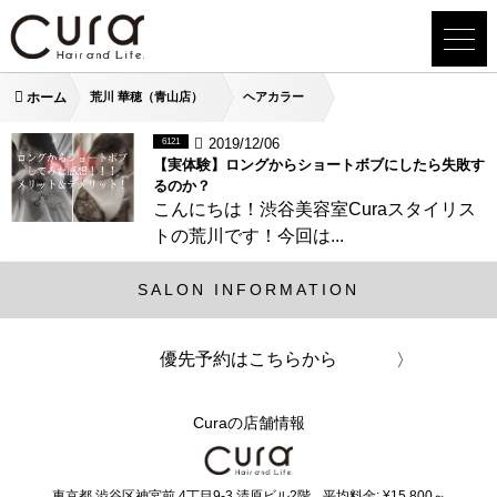
ホーム
荒川 華穂（青山店）
ヘアカラー
2019/12/06
6121
【実体験】ロングからショートボブにしたら失敗す
るのか？
こんにちは！渋谷美容室Curaスタイリス
トの荒川です！今回は...
SALON INFORMATION
優先予約はこちらから
Curaの店舗情報
東京都
渋谷区神宮前
4丁目9-3 清原ビル2階
平均料金: ¥15,800～